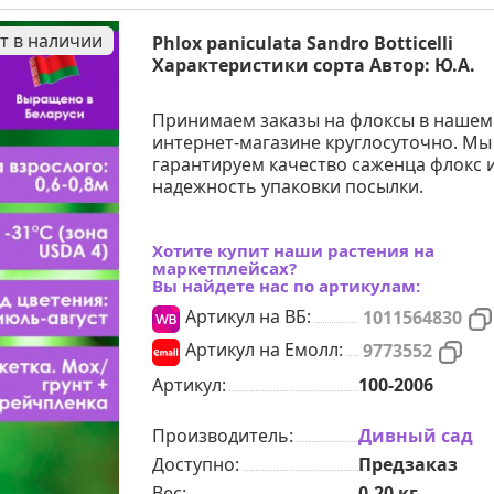
т в наличии
Phlox paniculata Sandro Botticelli
Характеристики сорта Автор: Ю.А.
Принимаем заказы на флоксы в нашем
интернет-магазине круглосуточно. Мы
гарантируем качество саженца флокс 
надежность упаковки посылки.
Хотите купит наши растения на
маркетплейсах?
Вы найдете нас по артикулам:
Артикул на ВБ:
1011564830
Артикул на Емолл:
9773552
Артикул:
100-2006
Производитель:
Дивный сад
Доступно:
Предзаказ
Вес:
0.20
кг