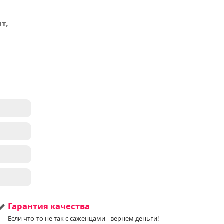
т,
 USDA
ем
у за
.
на.
ались
нами
я
ной
Гарантия качества
 в
Если что-то не так с саженцами - вернем деньги!