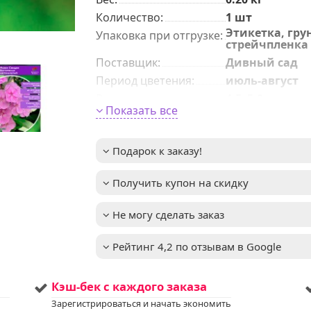
Количeствo
:
1 шт
Этикетка, грун
Упаковка при отгрузке
:
стрейчпленка
Поставщик
:
Дивный сад
Период цветения
:
июль-август
Размер цветка
:
4,5–5,0 см
Показать все
Высота взрослого
0,6-0,8м
растения
:
до -31°C (зона
Зимостойкость
:
Подарок к заказу!
4)
Мы предлага
Услуга
:
Получить купон на скидку
услуги по уход
вашим садом
Запись доступ
Не могу сделать заказ
Если у вас ост
вопросы,
пожалуйста,
Рейтинг 4,2 по отзывам в Google
свяжитесь с 
для получени
дополнитель
Кэш-бек с каждого заказа
информации.
Напишите нам
Зарегистрироваться и начать экономить