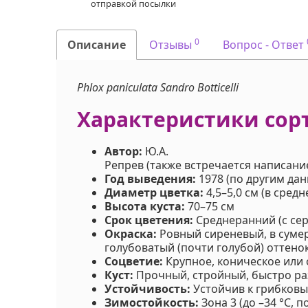
отправкой посылки
0
Описание
Отзывы
Вопрос - Ответ
Phlox paniculata Sandro Botticelli
Характеристики сор
Автор:
Ю.А.
Репрев (также встречается написани
Год выведения:
1978 (по другим дан
Диаметр цветка:
4,5–5,0 см (в средн
Высота куста:
70–75 см
Срок цветения:
Среднеранний (с сер
Окраска:
Ровный сиреневый, в суме
голубоватый (почти голубой) оттенок
Соцветие:
Крупное, коническое или 
Куст:
Прочный, стройный, быстро ра
Устойчивость:
Устойчив к грибковы
Зимостойкость:
Зона 3 (до –34 °C, 