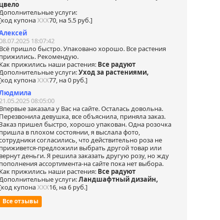
цвело
Дополнительные услуги:
[код купона
ХХХ
70, на 5.5 руб.]
Алексей
08.07.2025 18:07:42
Всё пришло быстро. Упаковано хорошо. Все растения
прижились. Рекомендую.
Как прижились наши растения:
Все радуют
Дополнительные услуги:
Уход за растениями,
[код купона
ХХХ
77, на 0 руб.]
Людмила
21.05.2025 08:05:00
Впервые заказала у Вас на сайте. Осталась довольна.
Перезвонила девушка, все объяснила, приняла заказ.
Заказ пришел быстро, хорошо упакован. Одна розочка
пришла в плохом состоянии, я выслала фото,
сотрудники согласились, что действительно роза не
приживется-предложили выбрать другой товар или
вернут деньги. Я решила заказать другую розу, но жду
пополнения ассортимента-на сайте пока нет выбора.
Как прижились наши растения:
Все радуют
Дополнительные услуги:
Ландшафтный дизайн,
[код купона
ХХХ
16, на 6 руб.]
Все отзывы