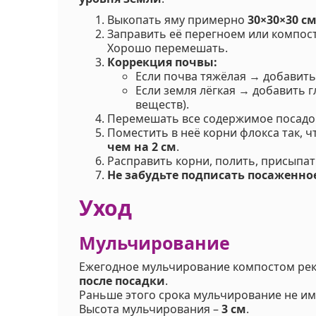
Выкопать яму примерно
30×30×30 с
Заправить её перегноем или компост
Хорошо перемешать.
Коррекция почвы:
Если почва тяжёлая → добавить
Если земля лёгкая → добавить г
веществ).
Перемешать все содержимое посадо
Поместить в неё корни флокса так, 
чем на 2 см
.
Расправить корни, полить, присыпат
Не забудьте подписать посаженное
Уход
Мульчирование
Ежегодное мульчирование компостом ре
после посадки
.
Раньше этого срока мульчирование не им
Высота мульчирования –
3 см
.