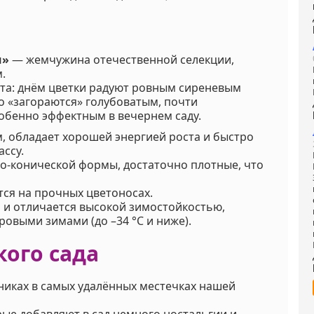
и»
— жемчужина отечественной селекции,
.
ета: днём цветки радуют ровным сиреневым
о «загораются» голубоватым, почти
собенно эффектным в вечернем саду.
м, обладает хорошей энергией роста и быстро
ссу.
ло-конической формы, достаточно плотные, что
тся на прочных цветоносах.
 и отличается высокой зимостойкостью,
ровыми зимами (до –34 °C и ниже).
кого сада
никах в самых удалённых местечках нашей
рые добавляют в сад немного ностальгии и