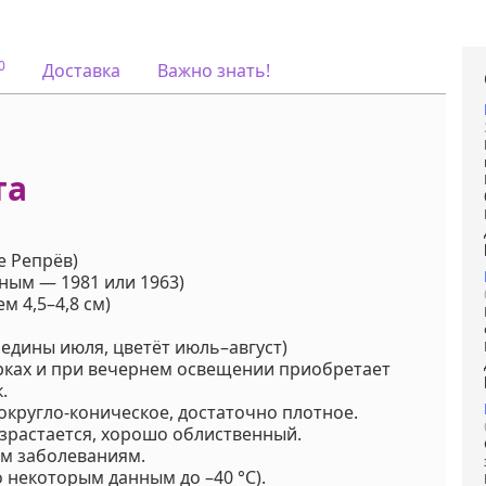
Viber или Wha
+375298412160
Код на питомнике:
09,46
0
Доставка
Важно знать!
та
е Репрёв)
ным — 1981 или 1963)
ем 4,5–4,8 см)
едины июля, цветёт июль–август)
рках и при вечернем освещении приобретает
.
округло-коническое, достаточно плотное.
зрастается, хорошо облиственный.
м заболеваниям.
по некоторым данным до –40 °C).