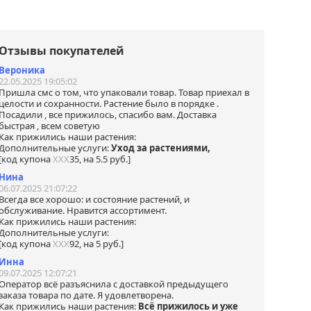
tsApp
Отзывы покупателей
Вероника
22.05.2025 19:05:02
Пришла смс о том, что упаковали товар. Товар приехал в
целости и сохранности. Растение было в порядке .
Посадили , все прижилось, спасибо вам. Доставка
быстрая , всем советую
Как прижились наши растения:
Дополнительные услуги:
Уход за растениями,
[код купона
ХХХ
35, на 5.5 руб.]
Нина
06.07.2025 21:07:22
Всегда все хорошо: и состояние растений, и
обслуживание. Нравится ассортимент.
Как прижились наши растения:
Дополнительные услуги:
[код купона
ХХХ
92, на 5 руб.]
Инна
09.07.2025 12:07:21
Оператор всё разъяснила с доставкой предыдущего
заказа товара по дате. Я удовлетворена.
Как прижились наши растения:
Всё прижилось и уже