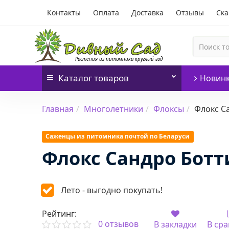
Контакты
Оплата
Доставка
Отзывы
Ска
Каталог
товаров
Новин
Главная
Многолетники
Флоксы
Флокс С
Саженцы из питомника почтой по Беларуси
Флокс Сандро Бот
Лето - выгодно покупать!
Рейтинг:
0 отзывов
В закладки
В ср