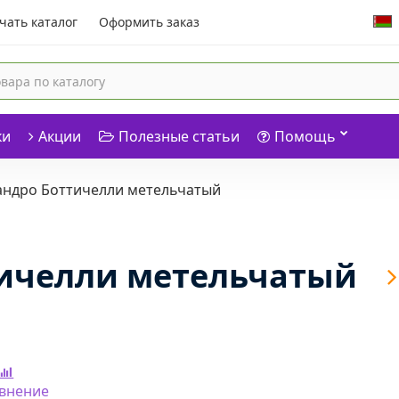
чать каталог
Оформить заказ
ки
Акции
Полезные статьи
Помощь
андро Боттичелли метельчатый
тичелли метельчатый
авнение