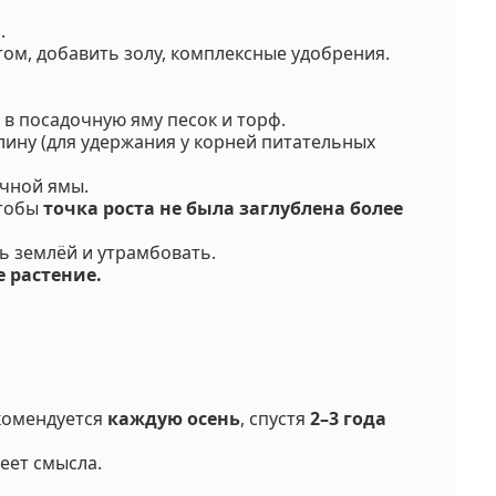
м
.
ом, добавить золу, комплексные удобрения.
 в посадочную яму песок и торф.
лину (для удержания у корней питательных
чной ямы.
чтобы
точка роста не была заглублена более
ь землёй и утрамбовать.
 растение.
комендуется
каждую осень
, спустя
2–3 года
еет смысла.