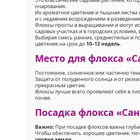
очарования.
Их ароматное цветение и пышная листва 
и с недавним возрождением в разведении
Флоксы просты в выращивании и могут и
садовых участках и в городских условиях,
Выбирая смесь ранних, среднеспелых и п
цветение на срок до
10–12 недель
.
Место для флокса «
Постоянное, солнечное или частично тен
Защита от полуденного солнца и от резк
прекрасным цветам.
Флоксы лучше всего проявляют себя в пл
почве.
Посадка флокса «Са
Важно:
При посадке флоксов важна глуби
Чтобы обеспечить хорошее цветение, по
уровня земли
.