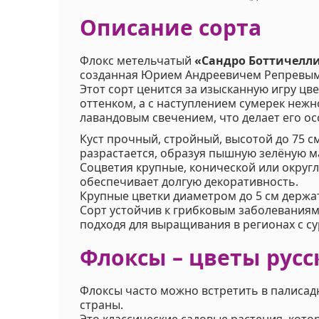
Описание сорта
Флокс метельчатый
«Сандро Боттичелл
созданная Юрием Андреевичем Репревым
Этот сорт ценится за изысканную игру цв
оттенком, а с наступлением сумерек нежн
лавандовым свечением, что делает его о
Куст прочный, стройный, высотой до 75 с
разрастается, образуя пышную зелёную ма
Соцветия крупные, конической или округ
обеспечивает долгую декоративность.
Крупные цветки диаметром до 5 см держа
Сорт устойчив к грибковым заболеваниям
подходя для выращивания в регионах с су
Флоксы – цветы русс
Флоксы часто можно встретить в палисад
страны.
Это классические садовые растения, кото