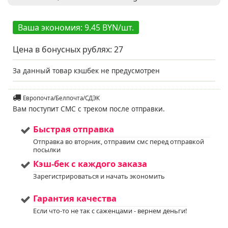
переносит стрижку
для поддержания
формы
Ваша экономия: 9.45 BYN/шт.
Освещенность
:
Солнце + Полутень
Цена в бонусных рублях:
27
Мы предлагаем
Услуга
:
услуги по уходу за
вашим садом. Запись
За данный товар кэшбек не предусмотрен
доступна. Если у вас
остались вопросы,
пожалуйста,
Европочта/Белпочта/СДЭК
свяжитесь с нами для
Вам поступит СМС с треком после отправки.
получения
дополнительной
информации.
Быстрая отправка
Напишите нам в Viber
Отправка во вторник, отправим смс перед отправкой
или WhatsApp
посылки
+375298412160
Кэш-бек с каждого заказа
Код на питомнике:
65
Зарегистрироваться и начать экономить
Гарантия качества
Если что-то не так с саженцами - вернем деньги!