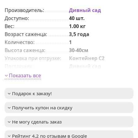
Производитель:
Дивный сад
Доступно:
40
шт.
Вес:
1.00
кг
Возраст саженца
:
3,5 года
Количeствo
:
1
Высота саженца
:
30-40см
Упаковка при отгрузке
:
Контейнер С2
Поставщик
:
Дивный сад
Период цветения
:
Апрель – май
Показать все
Окраска цветка
:
не указано
Высота взрослого
0,2-0,4м
Подарок к заказу!
растения
:
Зимостойкость
:
до -31°C (зона USDA 4)
Получить купон на скидку
Растение
Важное описание
:
неприхотливо,
Не могу сделать заказ
нуждается в
регулярном поливе в
первые годы после
Рейтинг 4,2 по отзывам в Google
посадки. Хорошо