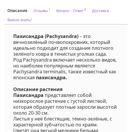
1
0
Описание
Отзывы
Вопрос - Ответ
Доставка
Важно знать!
Пахисандра (Pachysandra)
– это
вечнозелёный почвопокровник, который
идеально подходит для создания плотного
зелёного ковра в тенистых уголках сада.
Род Pachysandra включает несколько видов,
но наиболее популярным является
Pachysandra terminalis, также известный как
японская
пахисандра.
Описание растения
Пахисандра
представляет собой
низкорослое растение с густой листвой,
которая образует плотные заросли высотой
около 20-30 см.
Листья у неё блестящие, тёмно-зелёные, с
характерной зубчатостью по краям.
Цветёт она весной мелкими белыми