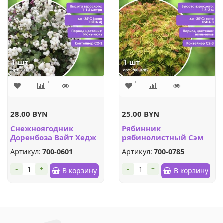
28.00 BYN
25.00 BYN
Снежноягодник
Рябинник
Доренбоза Вайт Хедж
рябинолистный Сэм
Артикул:
700-0601
Артикул:
700-0785
-
-
+
+
В корзину
В корзину