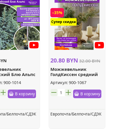
–35%
Супер скидка
20.80 BYN
BYN
32.00 BYN
евельник
Можжевельник
ский Блю Альпс
ГолдКиссен средний
л:
900-1014
Артикул:
900-1067
шт.
В корзину
В корзину
чта/Белпочта/СДЭК
Европочта/Белпочта/СДЭК