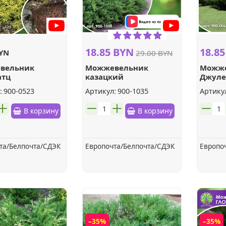
18.85 BYN
18.8
BYN
29.00 BYN
вельник
Можжевельник
Можже
атц
казацкий
Джуле
овенный
ТАМАРИСЦИФОЛИЯ
гориз
:
900-0523
Артикул:
900-1035
Артику
шт.
шт.
В корзину
В корзину
та/Белпочта/СДЭК
Европочта/Белпочта/СДЭК
Европо
–35%
–35%