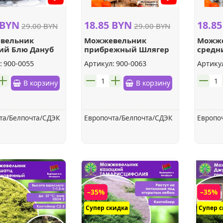
 BYN
18.85 BYN
18.8
29.00 BYN
29.00 BYN
вельник
Можжевельник
Можж
ий Блю Дануб
прибрежный Шлягер
средн
:
900-0055
Артикул:
900-0063
Артику
шт.
шт.
В корзину
В корзину
та/Белпочта/СДЭК
Европочта/Белпочта/СДЭК
Европо
–35%
–35%
Супер скидка
Супер 