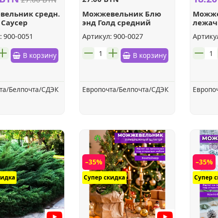
ельник средн.
Можжевельник Блю
Можже
 Саусер
энд Голд средний
лежа
:
900-0051
Артикул:
900-0027
Артику
шт.
шт.
В корзину
В корзину
та/Белпочта/СДЭК
Европочта/Белпочта/СДЭК
Европо
–35%
–35%
кидка
Супер скидка
Супер 