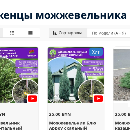
женцы можжевельника 
Сортировка:
Хит
BYN
25.00 BYN
25.00 
вельник
Можжевельник Блю
Можж
онтальный
Арроу скальный
казац