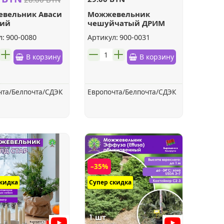
вельник Аваси
Можжевельник
чий
чешуйчатый ДРИМ
ДЖОЙ
л:
900-0080
Артикул:
900-0031
шт.
В корзину
В корзину
чта/Белпочта/СДЭК
Европочта/Белпочта/СДЭК
–35%
скидка
Супер скидка