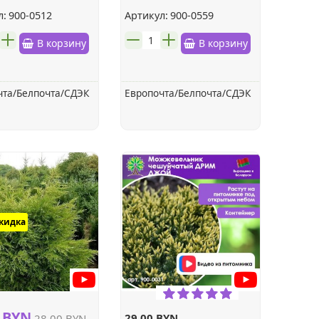
РИСЦИФОЛИЯ
л:
900-0512
Артикул:
900-0559
шт.
В корзину
В корзину
чта/Белпочта/СДЭК
Европочта/Белпочта/СДЭК
скидка
0 BYN
29.00 BYN
28.00 BYN