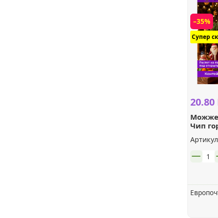
Эхинацея
и др.
–35%
Примула
Юкка
Супер с
Физостегия
Флоксы
20.80
Можже
Чип го
Хосты
Артикул
шт.
Европоч