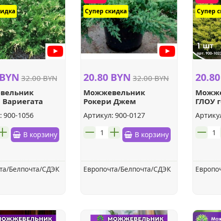
кидка
Супер скидка
Супер 
 BYN
20.80 BYN
20.8
32.00 BYN
32.00 BYN
вельник
Можжевельник
Можже
 Вариегата
Рокери Джем
ГЛОУ 
онтальный
казацкий
:
900-1056
Артикул:
900-0127
Артику
шт.
шт.
В корзину
В корзину
та/Белпочта/СДЭК
Европочта/Белпочта/СДЭК
Европо