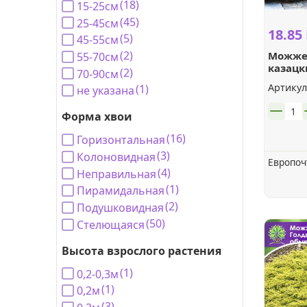
(18)
15-25см
Бузульник
Прочее -
Смородина
(45)
Гортензия
Можжевельник
25-45см
18.85
Пахисандра,
(5)
45-55см
Ирисы японские
Рябинник,
(2)
Можже
55-70см
Вейник
Дейция
Сосна
Снежноягодник
казацк
(2)
70-90см
Клопогон
Артикул
(1)
не указана
Вероника
Калина
шт.
Тис
Форма хвои
декоративная
Колокольчики
(16)
Горизонтальная
Гвоздика
(3)
Туя
Колоновидная
Клен
Европоч
(4)
Неправильная
Кореопсис
Гейхеры,
(1)
Пирамидальная
Лапчатка
гейхереллы,
(2)
Подушковидная
тиареллы
Купена
(50)
Стелющаяся
Пузыреплодник
Высота взрослого растения
Гелениум
Лаванда
(1)
0,2-0,3м
(1)
0,2м
Рододендрон
Гелиопсис
(3)