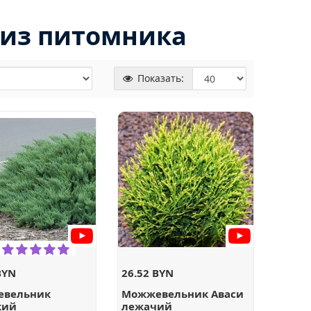
из питомника
Показать:
BYN
26.52 BYN
евельник
Можжевельник Аваси
кий
лежачий