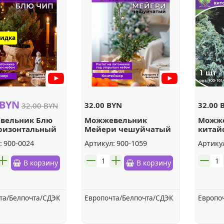
кидка
 BYN
32.00 BYN
32.00 
32.00 BYN
вельник Блю
Можжевельник
Можж
ризонтальный
Мейери чешуйчатый
китай
:
900-0024
Артикул:
900-1059
Артику
шт.
шт.
В корзину
В корзину
та/Белпочта/СДЭК
Европочта/Белпочта/СДЭК
Европо