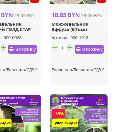
5 BYN
18.85 BYN
29.00 BYN
29.00 BYN
евельник
Можжевельник
ий ГОЛД СТАР
Эффуза (Effusa)
обыкновенный
л:
900-0028
Артикул:
900-1018
шт.
В корзину
В корзину
чта/Белпочта/СДЭК
Европочта/Белпочта/СДЭК
–35%
скидка
Супер скидка