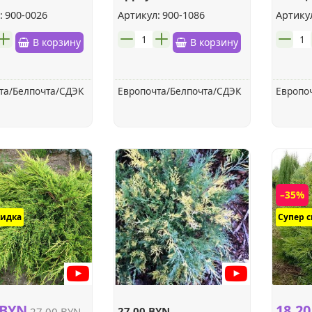
оф ВАЛЕС
ТАМА
:
900-0026
Артикул:
900-1086
Артику
шт.
шт.
В корзину
В корзину
та/Белпочта/СДЭК
Европочта/Белпочта/СДЭК
Европо
–35%
кидка
Супер 
 BYN
18.2
27.00 BYN
27.00 BYN