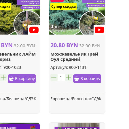
скидка
Супер скидка
0 BYN
20.80 BYN
32.00 BYN
32.00 BYN
вельник ЛАЙМ
Можжевельник Грей
гориз
Оул средний
л:
900-1023
Артикул:
900-1131
шт.
В корзину
В корзину
чта/Белпочта/СДЭК
Европочта/Белпочта/СДЭК