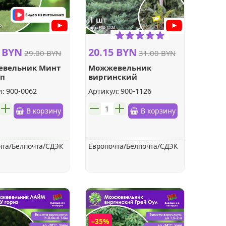
5 BYN
20.15 BYN
29.00 BYN
31.00 BYN
вельник Минт
Можжевельник
п
виргинский
онтальный
Трипартита
л:
900-0062
Артикул:
900-1126
шт.
В корзину
В корзину
чта/Белпочта/СДЭК
Европочта/Белпочта/СДЭК
–35%