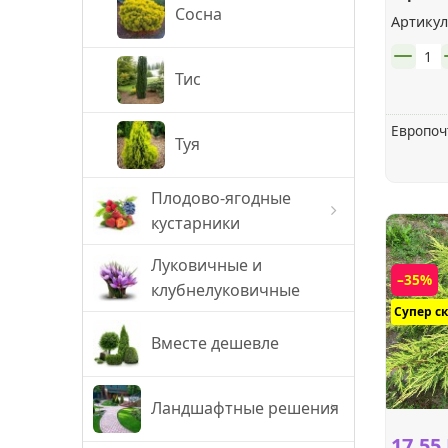
ПРИНЦ 
Ива
Сосна
Артикул
Вероника
шт.
Калина
Тис
декоративная
Гвоздика
Европоч
Туя
Кизильник
Гейхеры, гейхереллы,
тиареллы
Плодово-ягодные
Клен
кустарники
Гелениум
Луковичные и
Лапчатка
Актинидия
–35%
клубнелуковичные
Гелиопсис
Супер с
Пузыреплодник
Боярышник
Вместе дешевле
Герань
Рододендрон
Голубика
Ландшафтные решения
Гравилат
17.55