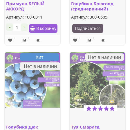
Примула БЕЛЫЙ
Голубика Блюголд
АККОРД
(среднеранний)
бесстебельчатая (1шт.)
Артикул:
100-0311
Артикул:
300-0505
-
+
В корзину
Подписаться
Хит
Нет в наличии
Нет в наличии
Голубика Дюк
Туя Смарагд