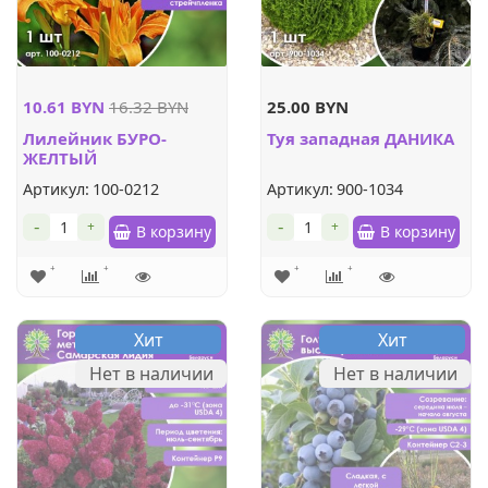
10.61 BYN
16.32 BYN
25.00 BYN
Лилейник БУРО-
Туя западная ДАНИКА
ЖЕЛТЫЙ
Артикул:
100-0212
Артикул:
900-1034
-
-
+
+
В корзину
В корзину
Хит
Хит
Нет в наличии
Нет в наличии