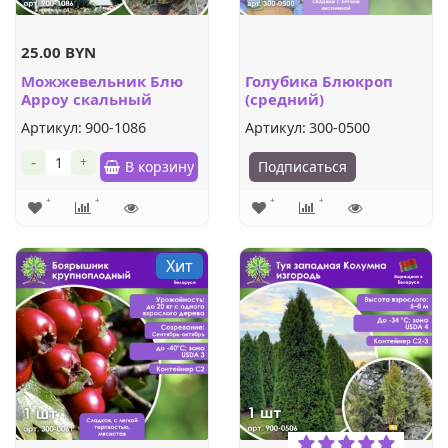
25.00 BYN
Можжевельник Блю
Голубика Блюкроп
Арроу скальный
(средний)
Артикул:
900-1086
Артикул:
300-0500
-
+
В корзину
Подписаться
Хит