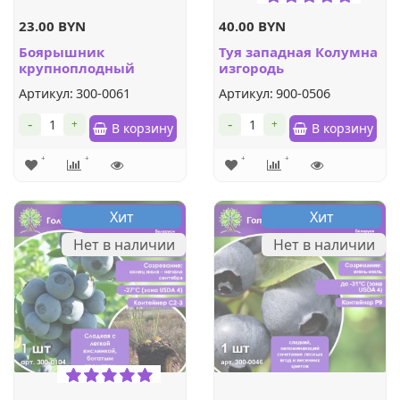
23.00 BYN
40.00 BYN
Боярышник
Туя западная Колумна
крупноплодный
изгородь
Артикул:
300-0061
Артикул:
900-0506
-
-
+
+
В корзину
В корзину
Хит
Хит
Нет в наличии
Нет в наличии