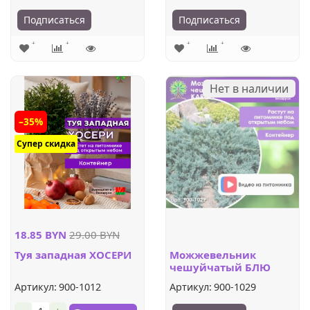
Подписаться
Подписаться
Нет в наличии
–35%
Супер скидка
18.85 BYN
29.00 BYN
Туя западная ХОСЕРИ
Можжевельник
чешуйчатый БЛЮ
КАРПЕТ
Артикул:
900-1012
Артикул:
900-1029