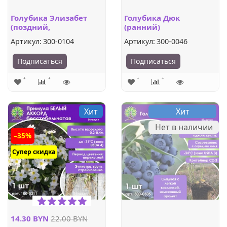
Голубика Элизабет
Голубика Дюк
(поздний,
(ранний)
высокорослый)
Артикул:
300-0104
Артикул:
300-0046
Подписаться
Подписаться
Хит
Хит
Нет в наличии
–35%
Супер скидка
14.30 BYN
22.00 BYN