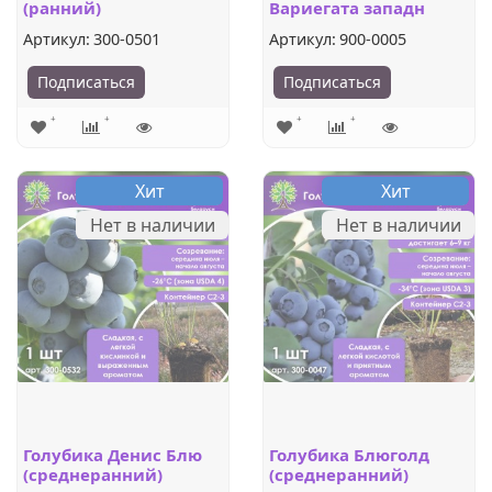
(ранний)
Вариегата западн
Артикул:
300-0501
Артикул:
900-0005
Подписаться
Подписаться
Хит
Хит
Нет в наличии
Нет в наличии
Голубика Денис Блю
Голубика Блюголд
(среднеранний)
(среднеранний)