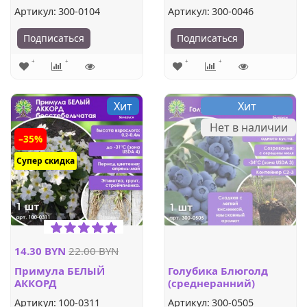
высокорослый)
Артикул:
300-0104
Артикул:
300-0046
Подписаться
Подписаться
Хит
Хит
Нет в наличии
–35%
Супер скидка
14.30 BYN
22.00 BYN
Примула БЕЛЫЙ
Голубика Блюголд
АККОРД
(среднеранний)
бесстебельчатая (1шт.)
Артикул:
100-0311
Артикул:
300-0505