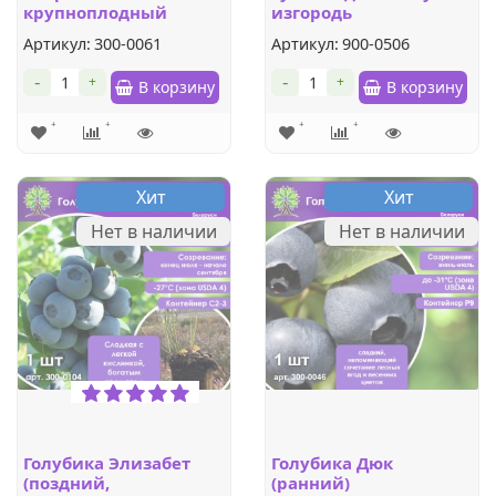
крупноплодный
изгородь
Артикул:
300-0061
Артикул:
900-0506
-
-
+
+
В корзину
В корзину
Хит
Хит
Нет в наличии
Нет в наличии
Голубика Элизабет
Голубика Дюк
(поздний,
(ранний)