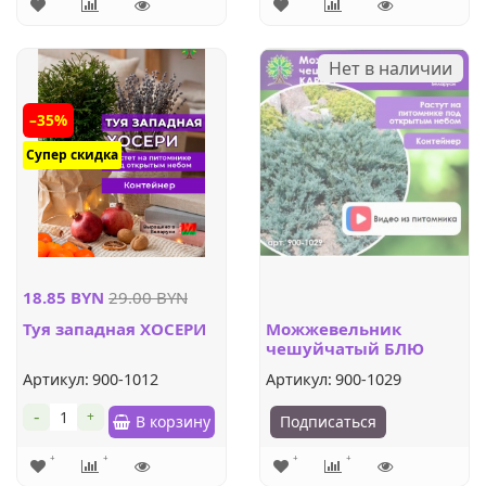
Нет в наличии
–35%
Супер скидка
18.85 BYN
29.00 BYN
Туя западная ХОСЕРИ
Можжевельник
чешуйчатый БЛЮ
КАРПЕТ
Артикул:
900-1012
Артикул:
900-1029
-
+
В корзину
Подписаться