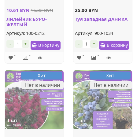
10.61 BYN
16.32 BYN
25.00 BYN
Лилейник БУРО-
Туя западная ДАНИКА
ЖЕЛТЫЙ
Артикул:
100-0212
Артикул:
900-1034
-
-
+
+
В корзину
В корзину
Хит
Хит
Нет в наличии
Нет в наличии