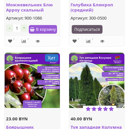
Можжевельник Блю
Голубика Блюкроп
Арроу скальный
(средний)
Артикул:
900-1086
Артикул:
300-0500
-
+
В корзину
Подписаться
Хит
23.00 BYN
40.00 BYN
Боярышник
Туя западная Колумна