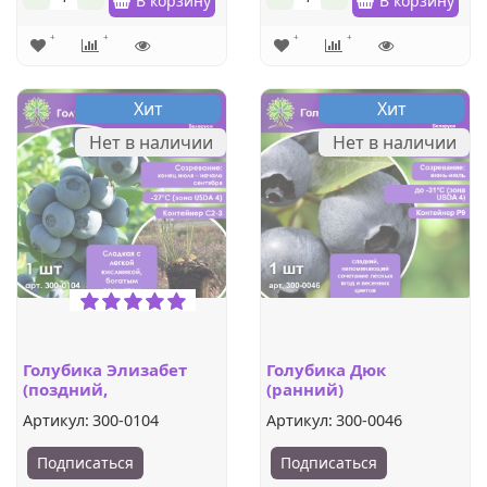
В корзину
В корзину
Хит
Хит
Нет в наличии
Нет в наличии
Голубика Элизабет
Голубика Дюк
(поздний,
(ранний)
высокорослый)
Артикул:
300-0104
Артикул:
300-0046
Подписаться
Подписаться