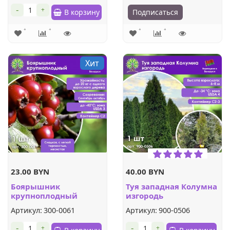
-
+
В корзину
Подписаться
Хит
23.00 BYN
40.00 BYN
Боярышник
Туя западная Колумна
крупноплодный
изгородь
Артикул:
300-0061
Артикул:
900-0506
-
-
+
+