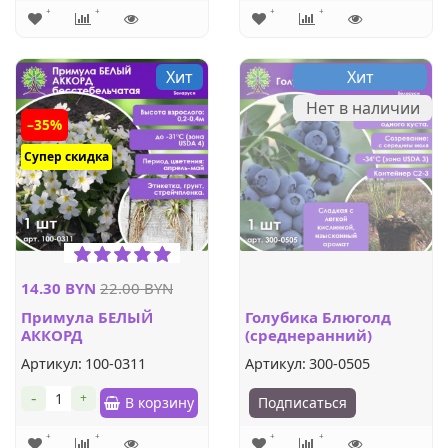
Хит
Хит
Нет в наличии
–35%
Супер скидка
14.30 BYN
22.00 BYN
Примула БЕЛЫЙ
Голубика Блюголд
АККОРД
(среднеранний)
бесстебельчатая (1шт.)
Артикул:
100-0311
Артикул:
300-0505
-
+
В корзину
Подписаться