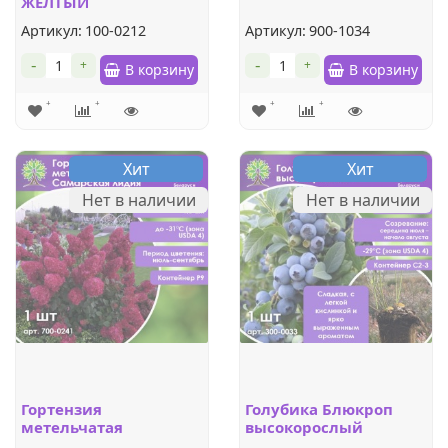
ЖЕЛТЫЙ
Артикул:
100-0212
Артикул:
900-1034
-
-
+
+
В корзину
В корзину
Хит
Хит
Нет в наличии
Нет в наличии
Гортензия
Голубика Блюкроп
метельчатая
высокорослый
Самарская лидия