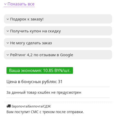
Форма хвои
:
Стелющаяся
Показать все
Высота взрослого
2–3м
растения
:
Подарок к заказу!
Зимостойкость
:
до -31°C (зона USDA 4)
Особенности ухода:
Важное описание
:
Получить купон на скидку
регулярный полив в
первые годы после
посадки, избегание
Не могу сделать заказ
застоя воды; обрезка
для формирования
кроны по желанию
Рейтинг 4,2 по отзывам в Google
Освещенность
:
Солнце + Полутень
зеленый с
Цвет хвои/листа
:
Ваша экономия: 10.85 BYN/шт.
голубоватыми
оттенками
Цена в бонусных рублях:
31
Вид
:
Виргинский
Изюминка сорта:
Примечание
:
Оригинальная форма
За данный товар кэшбек не предусмотрен
и яркие иглы с
синеватым оттенком,
компактный размер
Европочта/Белпочта/СДЭК
и декоративный вид
Вам поступит СМС с треком после отправки.
Мы предлагаем