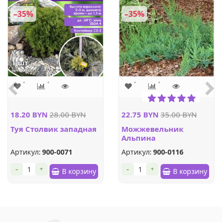
–35%
–35%
18.20 BYN
28.00 BYN
22.75 BYN
35.00 BYN
Туя Столвик западная
Можжевельник
Альпина
горизонтальный
Артикул:
900-0071
Артикул:
900-0116
-
-
+
+
В корзину
В корзину