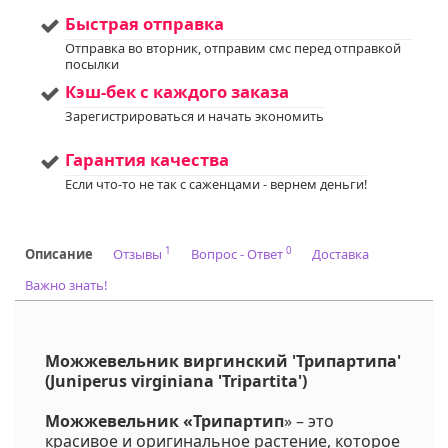
Услуга
:
услуги по уходу за
Быстрая отправка
вашим садом. Запись
доступна. Если у вас
Отправка во вторник, отправим смс перед отправкой
посылки
остались вопросы,
пожалуйста,
Кэш-бек с каждого заказа
свяжитесь с нами для
получения
Зарегистрироваться и начать экономить
дополнительной
информации.
Гарантия качества
Напишите нам в Viber
или WhatsApp
Если что-то не так с саженцами - вернем деньги!
+375298412160
Код на питомнике:
69
1
0
Описание
Отзывы
Вопрос - Ответ
Доставка
Важно знать!
Можжевельник виргинский 'Трипартипа'
(Juniperus virginiana 'Tripartita')
Можжевельник «Трипартип
» – это
красивое и оригинальное растение, которое