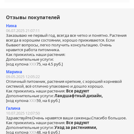
Отзывы покупателей
Нина
06.07.2025 21:07:11
Заказываю не первый год, всегда все четко и понятно. Растения
всегда в хорошем состоянии, хорошо приживаются. Если
бывают вопросы, легко получить консультацию. Очень
нравится работа питомника.
Как прижились наши растения:
Дополнительные услуги:
[код купона
ХХХ
75, на 4.5 руб.]
Марина
09.05.2025 12:05:22
Отличный питомник, растения крепкие, с хорошей корневой
системой, всё отлично упаковано и дошло хорошо.
Как прижились наши растения:
Все радуют
Дополнительные услуги:
Ландшафтный дизайн,
[код купона
ХХХ
59, на 6 руб.]
Галина
10.07.2025 12:07:50
Здравствуйте.Очень нравятся ваши саженцы.Спасибо большое.
Как прижились наши растения:
Все радуют
Дополнительные услуги:
Уход за растениями,
[код купона
ХХХ
48, на 6 руб.]