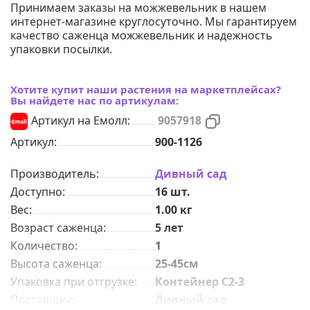
Принимаем заказы на можжевельник в нашем
интернет-магазине круглосуточно. Мы гарантируем
качество саженца можжевельник и надежность
упаковки посылки.
Хотите купит наши растения на маркетплейсах?
Вы найдете нас по артикулам:
Артикул на Емолл:
9057918
Артикул:
900-1126
Производитель:
Дивный сад
Доступно:
16
шт.
Вес:
1.00
кг
Возраст саженца
:
5 лет
Количeствo
:
1
Высота саженца
:
25-45см
Упаковка при отгрузке
:
Контейнер С2-3
Поставщик
:
Дивный сад