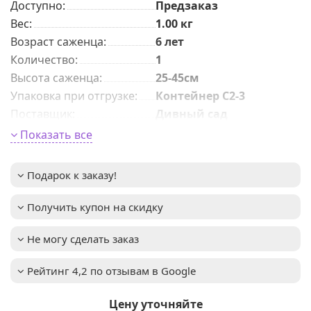
Доступно:
Предзаказ
Вес:
1.00
кг
Возраст саженца
:
6 лет
Количeствo
:
1
Высота саженца
:
25-45см
Упаковка при отгрузке
:
Контейнер С2-3
Поставщик
:
Дивный сад
Период цветения
:
май - июнь
Показать все
Размер цветка
:
около 2-2,5см
Окраска цветка
:
не указано
Подарок к заказу!
Высота взрослого
2-4м
растения
:
Получить купон на скидку
Зимостойкость
:
до -31°C (зона USDA 4)
Устойчива к
Важное описание
:
Не могу сделать заказ
большинству
болезней и
вредителей
Рейтинг 4,2 по отзывам в Google
Освещенность
:
Солнце + Полутень
Мы предлагаем
Цену уточняйте
Услуга
: