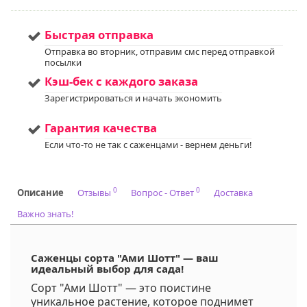
услуги по уходу за
вашим садом. Запись
доступна. Если у вас
Быстрая отправка
остались вопросы,
пожалуйста,
Отправка во вторник, отправим смс перед отправкой
свяжитесь с нами для
посылки
получения
Кэш-бек с каждого заказа
дополнительной
информации.
Зарегистрироваться и начать экономить
Напишите нам в Viber
или WhatsApp
Гарантия качества
+375298412160
Если что-то не так с саженцами - вернем деньги!
Код на питомнике:
64
0
0
Описание
Отзывы
Вопрос - Ответ
Доставка
Важно знать!
Саженцы сорта "Ами Шотт" — ваш
идеальный выбор для сада!
Сорт "Ами Шотт" — это поистине
уникальное растение, которое поднимет