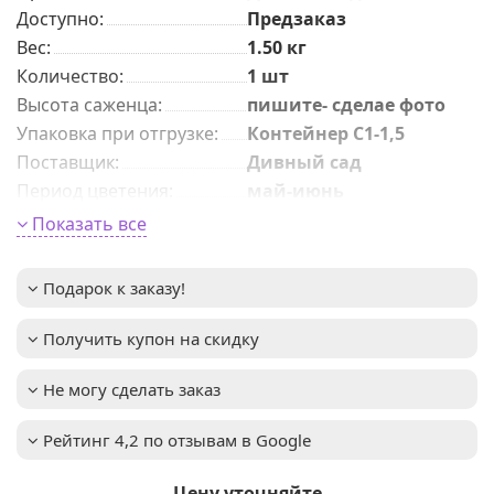
Доступно:
Предзаказ
Вес:
1.50
кг
Количeствo
:
1 шт
Высота саженца
:
пишите- сделае фото
Упаковка при отгрузке
:
Контейнер С1-1,5
Поставщик
:
Дивный сад
Период цветения
:
май-июнь
Размер цветка
:
диаметром до 4-6 см
Показать все
преимущественно
Окраска цветка
:
белая с розовым
оттенком
Подарок к заказу!
Высота взрослого
1,2-1,5м
растения
:
Получить купон на скидку
Зимостойкость
:
до -25°C (зона USDA 6)
Требует защиты от
Не могу сделать заказ
Важное описание
:
сильных ветров и
зимних перепадов
Рейтинг 4,2 по отзывам в Google
температуры.
Освещенность
:
Солнце + Полутень
Цену уточняйте