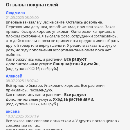
Отзывы покупателей
Людмила
21.05.2025 08:05:00
Впервые заказала у Вас на сайте. Осталась довольна.
Перезвонила девушка, все объяснила, приняла заказ. Заказ
пришел быстро, хорошо упакован. Одна розочка пришла в
плохом состоянии, я выслала фото, сотрудники согласились,
что действительно роза не приживется-предложили выбрать
другой товар или вернут деньги. Я решила заказать другую
розу, но жду пополнения ассортимента-на сайте пока нет
выбора.
Как прижились наши растения:
Все радуют
Дополнительные услуги:
Ландшафтный дизайн,
[код купона
ХХХ
16, на 6 руб.]
Алексей
08.07.2025 18:07:42
Всё пришло быстро. Упаковано хорошо. Все растения
прижились. Рекомендую.
Как прижились наши растения:
Все радуют
Дополнительные услуги:
Уход за растениями,
[код купона
ХХХ
77, на 0 руб.]
оксана
10.07.2025 06:07:19
Все заказанное совпало с этикетками. У других поставщиков к
сожалению не так.
Как прижились наши растения: