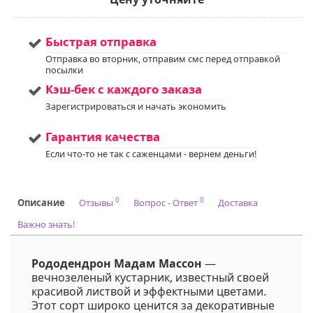
Мы предлагаем
Услуга
:
услуги по уходу за
вашим садом. Запись
доступна. Если у вас
Быстрая отправка
остались вопросы,
Отправка во вторник, отправим смс перед отправкой
пожалуйста,
посылки
свяжитесь с нами для
получения
Кэш-бек с каждого заказа
дополнительной
Зарегистрироваться и начать экономить
информации.
Напишите нам в Viber
или WhatsApp
Гарантия качества
+375298412160
Если что-то не так с саженцами - вернем деньги!
Код на питомнике:
гар
0
0
Описание
Отзывы
Вопрос - Ответ
Доставка
Важно знать!
Рододендрон Мадам Массон
—
вечнозеленый кустарник, известный своей
красивой листвой и эффектными цветами.
Этот сорт широко ценится за декоративные