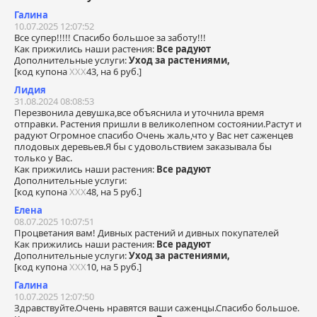
Галина
10.07.2025 12:07:52
Все супер!!!!! Спасибо большое за заботу!!!
Как прижились наши растения:
Все радуют
Дополнительные услуги:
Уход за растениями,
[код купона
ХХХ
43, на 6 руб.]
Лидия
31.08.2024 08:08:53
Перезвонила девушка,все объяснила и уточнила время
отправки. Растения пришли в великолепном состоянии.Растут и
радуют Огромное спасибо Очень жаль,что у Вас нет саженцев
плодовых деревьев.Я бы с удовольствием заказывала бы
только у Вас.
Как прижились наши растения:
Все радуют
Дополнительные услуги:
[код купона
ХХХ
48, на 5 руб.]
Елена
08.07.2025 10:07:51
Процветания вам! Дивных растений и дивных покупателей
Как прижились наши растения:
Все радуют
Дополнительные услуги:
Уход за растениями,
[код купона
ХХХ
10, на 5 руб.]
Галина
10.07.2025 12:07:50
Здравствуйте.Очень нравятся ваши саженцы.Спасибо большое.