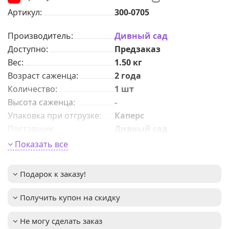
Артикул:
300-0705
Производитель:
Дивный сад
Доступно:
Предзаказ
Вес:
1.50
кг
Возраст саженца
:
2 года
Количeствo
:
1 шт
Высота саженца
:
-
Упаковка при отгрузке
:
Каперс
Поставщик
:
Дивный сад
Период цветения
:
апрель-май
Показать все
Урожайность
:
не указана
Высота взрослого
1,5-2м
Подарок к заказу!
растения
:
Зимостойкость
:
до -34°C (зона USDA 3)
Получить купон на скидку
Освещенность
:
Солнце + Полутень
Устойчивость к
Примечание
:
Не могу сделать заказ
болезням и