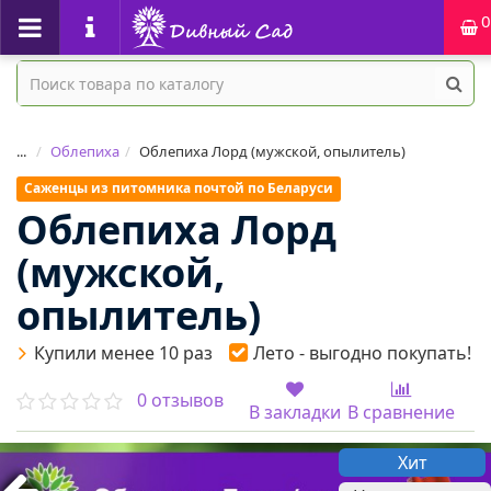
0
...
Облепиха
Облепиха Лорд (мужской, опылитель)
Саженцы из питомника почтой по Беларуси
Облепиха Лорд
(мужской,
опылитель)
Купили менее 10 раз
Лето - выгодно покупать!
0 отзывов
В закладки
В сравнение
Хит