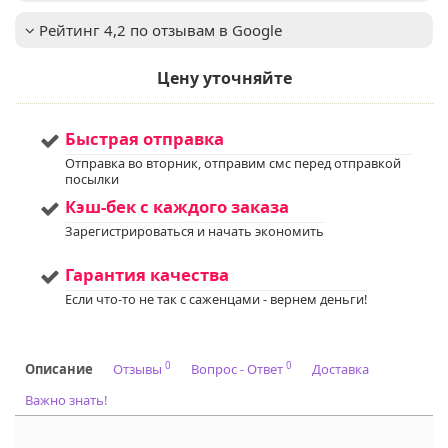
вредителям: средняя
устойчивость к
Рейтинг 4,2 по отзывам в Google
основным
заболеваниям
Цену уточняйте
голубики, таким как
мучнистая роса и
корневая гниль. Для
предотвращения
Быстрая отправка
заболеваний
Отправка во вторник, отправим смс перед отправкой
рекомендуется
посылки
проводить
профилактические
Кэш-бек с каждого заказа
обработки.
Зарегистрироваться и начать экономить
Мы предлагаем
Услуга
:
услуги по уходу за
вашим садом. Запись
Гарантия качества
доступна. Если у вас
Если что-то не так с саженцами - вернем деньги!
остались вопросы,
пожалуйста,
свяжитесь с нами для
получения
0
0
Описание
Отзывы
Вопрос - Ответ
Доставка
дополнительной
информации.
Важно знать!
Напишите нам в Viber
или WhatsApp
+375298412160