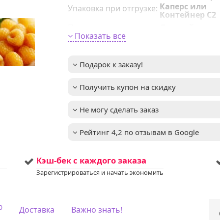
Каперс или
Упаковка при отгрузке
:
Контейнер С2
Поставщик
:
Дивный сад
Показать все
Период цветения
:
апрель-май
Период созревания
:
июль-август
Подарок к заказу!
Размер ягоды
:
3-5 граммов
Урожайность
:
5-8 кг
Получить купон на скидку
сочные и слад
Вкус ягоды
:
с насыщенны
медовым вку
Не могу сделать заказ
Высота взрослого
1,5-2м
растения
:
Рейтинг 4,2 по отзывам в Google
до -31°C (зона
Зимостойкость
:
4)
Кэш-бек с каждого заказа
Освещенность
:
Солнце + Полу
Устойчивость
Зарегистрироваться и начать экономить
Примечание
:
болезням и
вредителям:
средняя
устойчивость 
0
Доставка
Важно знать!
основным