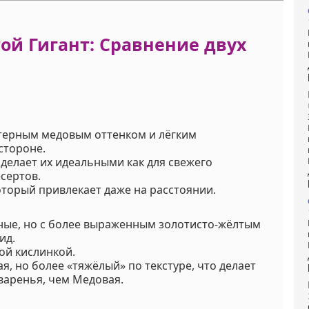
заболевания
голубики, та
как мучниста
роса и корнев
ой Гигант: Сравнение двух
гниль. Для
предотвраще
заболеваний
рекомендуетс
проводить
профилактич
обработки.
актерным медовым оттенком и лёгким
Мы предлага
Услуга
:
услуги по уход
стороне.
вашим садом
о делает их идеальными как для свежего
Запись доступ
есертов.
Если у вас ост
оторый привлекает даже на расстоянии.
вопросы,
пожалуйста,
свяжитесь с 
пные, но с более выраженным золотисто-жёлтым
для получени
ид.
дополнитель
вой кислинкой.
информации.
Напишите нам
я, но более «тяжёлый» по текстуре, что делает
Viber или Wha
варенья, чем Медовая.
+375298412160
Код на питомнике:
-