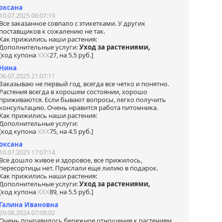
м
оксана
ким
10.07.2025 06:07:19
я
Все заказанное совпало с этикетками. У других
ая
поставщиков к сожалению не так.
Как прижились наши растения:
ния
Дополнительные услуги:
Уход за растениями,
[код купона
ХХХ
27, на 5.5 руб.]
я
Нина
06.07.2025 21:07:11
еские
Заказываю не первый год, всегда все четко и понятно.
Растения всегда в хорошем состоянии, хорошо
ем
приживаются. Если бывают вопросы, легко получить
у за
консультацию. Очень нравится работа питомника.
.
Как прижились наши растения:
на.
Дополнительные услуги:
ались
[код купона
ХХХ
75, на 4.5 руб.]
оксана
10.07.2025 17:07:14
нами
Все дошло живое и здоровое, все прижилось,
я
пересортицы нет. Прислали еще лилию в подарок.
ной
Как прижились наши растения:
Дополнительные услуги:
Уход за растениями,
 в
[код купона
ХХХ
89, на 5.5 руб.]
tsApp
Галина Ивановна
29.08.2024 07:08:02
Очень понравилось бережное отношение к растениям