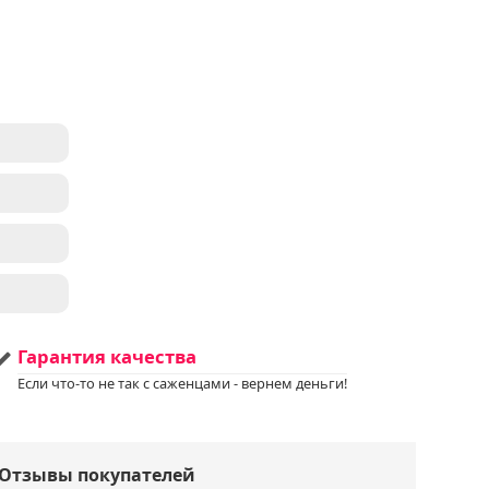
кие,
м
сом
 USDA
Гарантия качества
тень
 к
Если что-то не так с саженцами - вернем деньги!
к
Отзывы покупателей