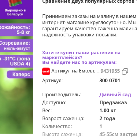
Сравнение двух популярных сортов 
Принимаем заказы на малину в нашем
интернет-магазине круглосуточно. Мы
гарантируем качество саженца малина
надежность упаковки посылки.
Хотите купит наши растения на
маркетплейсах?
Вы найдете нас по артикулам:
Артикул на Емолл:
9431955
Артикул:
300-0701
Производитель:
Дивный сад
Доступно:
Предзаказ
Вес:
1.00
кг
Возраст саженца
:
2 года
Количeствo
:
1
Высота саженца
:
45-55см застр