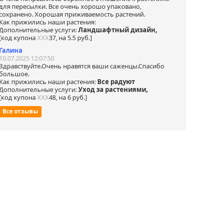
для пересылки. Все очень хорошо упаковано,
сохранено. Хорошая приживаемость растений.
Как прижились наши растения:
Дополнительные услуги:
Ландшафтный дизайн,
[код купона
ХХХ
37, на 5.5 руб.]
Галина
10.07.2025 12:07:50
Здравствуйте.Очень нравятся ваши саженцы.Спасибо
большое.
Как прижились наши растения:
Все радуют
Дополнительные услуги:
Уход за растениями,
[код купона
ХХХ
48, на 6 руб.]
Все отзывы