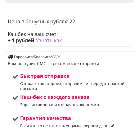
растения
:
Зимостойкость
:
до -31°C (зона USDA 4)
Освещенность
:
Солнце + Полутень
Цена в бонусных рублях:
22
Устойчивость к
Примечание
:
болезням и
Кэшбек на ваш счет:
вредителям: Средняя,
требует
+
1
рублей
Узнать как
профилактических
мер
Мы предлагаем
Европочта/Белпочта/СДЭК
Услуга
:
услуги по уходу за
Вам поступит СМС с треком после отправки.
вашим садом. Запись
доступна. Если у вас
Быстрая отправка
остались вопросы,
пожалуйста,
Отправка во вторник, отправим смс перед отправкой
свяжитесь с нами для
посылки
получения
Кэш-бек с каждого заказа
дополнительной
информации.
Зарегистрироваться и начать экономить
Напишите нам в Viber
или WhatsApp
Гарантия качества
+375298412160
Если что-то не так с саженцами - вернем деньги!
Код на питомнике:
63