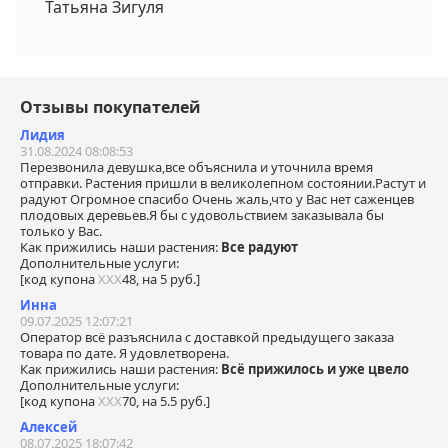
Татьяна Зигуля
Отзывы покупателей
Лидия
31.08.2024 08:08:53
Перезвонила девушка,все объяснила и уточнила время
отправки. Растения пришли в великолепном состоянии.Растут и
радуют Огромное спасибо Очень жаль,что у Вас нет саженцев
плодовых деревьев.Я бы с удовольствием заказывала бы
только у Вас.
Как прижились наши растения:
Все радуют
Дополнительные услуги:
[код купона
ХХХ
48, на 5 руб.]
Инна
09.07.2025 12:07:21
Оператор всё разъяснила с доставкой предыдущего заказа
товара по дате. Я удовлетворена.
Как прижились наши растения:
Всё прижилось и уже цвело
Дополнительные услуги:
[код купона
ХХХ
70, на 5.5 руб.]
Алексей
08.07.2025 18:07:42