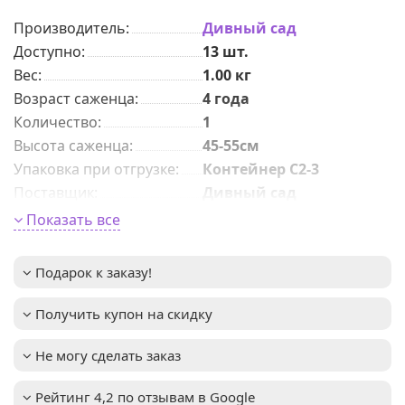
Производитель:
Дивный сад
Доступно:
13
шт.
Вес:
1.00
кг
Возраст саженца
:
4 года
Количeствo
:
1
Высота саженца
:
45-55см
Упаковка при отгрузке
:
Контейнер С2-3
Поставщик
:
Дивный сад
Период цветения
:
май-июнь
Показать все
Период созревания
:
июль-август
Крупная, диаметр 1–
Размер ягоды
:
Подарок к заказу!
1,2см
Урожайность
:
3-5 кг
Получить купон на скидку
Изысканный баланс
Вкус ягоды
:
кислинки и сладости,
с тонким фруктовым
Не могу сделать заказ
ароматом
Высота взрослого
1,5-2м
Рейтинг 4,2 по отзывам в Google