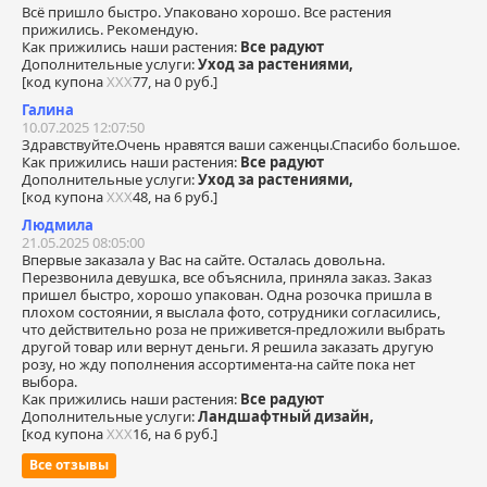
Всё пришло быстро. Упаковано хорошо. Все растения
прижились. Рекомендую.
Как прижились наши растения:
Все радуют
Дополнительные услуги:
Уход за растениями,
[код купона
ХХХ
77, на 0 руб.]
Галина
10.07.2025 12:07:50
Здравствуйте.Очень нравятся ваши саженцы.Спасибо большое.
Как прижились наши растения:
Все радуют
Дополнительные услуги:
Уход за растениями,
[код купона
ХХХ
48, на 6 руб.]
Людмила
21.05.2025 08:05:00
Впервые заказала у Вас на сайте. Осталась довольна.
Перезвонила девушка, все объяснила, приняла заказ. Заказ
пришел быстро, хорошо упакован. Одна розочка пришла в
плохом состоянии, я выслала фото, сотрудники согласились,
что действительно роза не приживется-предложили выбрать
другой товар или вернут деньги. Я решила заказать другую
розу, но жду пополнения ассортимента-на сайте пока нет
выбора.
Как прижились наши растения:
Все радуют
Дополнительные услуги:
Ландшафтный дизайн,
[код купона
ХХХ
16, на 6 руб.]
Все отзывы