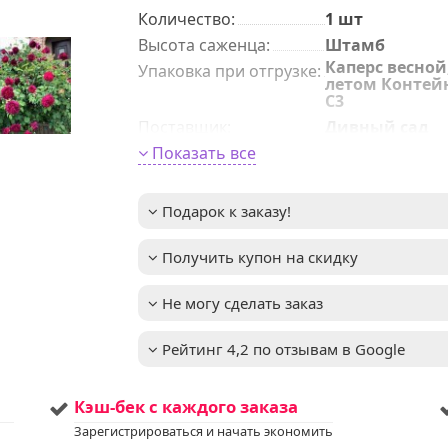
Количeствo
:
1 шт
Высота саженца
:
Штамб
Каперс весной
Упаковка при отгрузке
:
летом Контей
С3
Поставщик
:
Дивный сад
Период цветения
Показать все
:
VI-IX
Высота взрослого
не указана
растения
:
Подарок к заказу!
повторное
Важное описание
:
цветение
Получить купон на скидку
Освещенность
:
Солнце+полут
Мы предлага
Услуга
:
Не могу сделать заказ
услуги по уход
вашим садом
Запись доступ
Рейтинг 4,2 по отзывам в Google
Если у вас ост
вопросы,
пожалуйста,
Кэш-бек с каждого заказа
свяжитесь с 
для получени
Зарегистрироваться и начать экономить
дополнитель