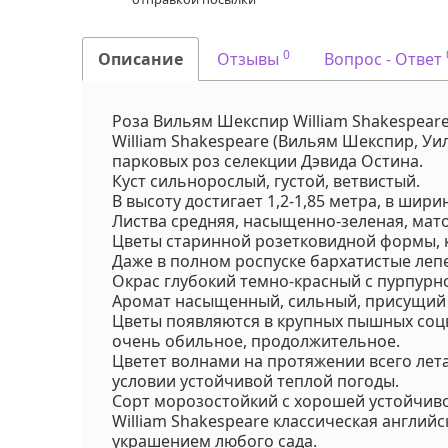
0
Описание
Отзывы
Вопрос - Ответ
Роза Вильям Шекспир William Shakespear
William Shakespeare (Вильям Шекспир, Уи
парковых роз селекции Дэвида Остина.
Куст сильнорослый, густой, ветвистый.
В высоту достигает 1,2-1,85 метра, в ширин
Листва средняя, насыщенно-зеленая, мато
Цветы старинной розетковидной формы, кр
Даже в полном роспуске бархатистые леп
Окрас глубокий темно-красный с пурпур
Аромат насыщенный, сильный, присущий 
Цветы появляются в крупных пышных соцв
очень обильное, продолжительное.
Цветет волнами на протяжении всего лета
условии устойчивой теплой погоды.
Сорт морозостойкий с хорошей устойчив
William Shakespeare классическая англий
украшением любого сада.