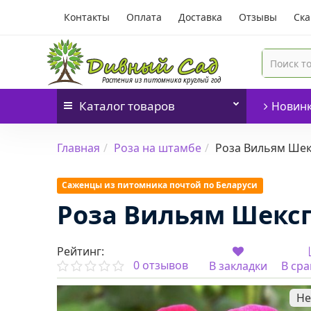
Контакты
Оплата
Доставка
Отзывы
Ска
Каталог
товаров
Новин
Главная
Роза на штамбе
Роза Вильям Шекс
Саженцы из питомника почтой по Беларуси
Роза Вильям Шексп
Рейтинг:
0 отзывов
В закладки
В ср
Не