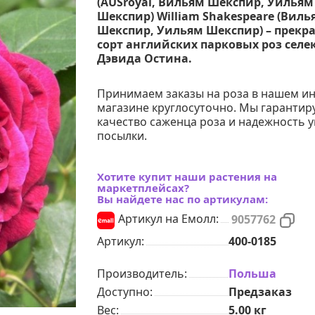
(AUSroyal, Вильям Шекспир, Уильям
Шекспир) William Shakespeare (Виль
Шекспир, Уильям Шекспир) – прекр
сорт английских парковых роз сел
Дэвида Остина.
Принимаем заказы на роза в нашем ин
магазине круглосуточно. Мы гарантир
качество саженца роза и надежность 
посылки.
Хотите купит наши растения на
маркетплейсах?
Вы найдете нас по артикулам:
Артикул на Емолл:
9057762
Артикул:
400-0185
Производитель:
Польша
Доступно:
Предзаказ
Вес:
5.00
кг