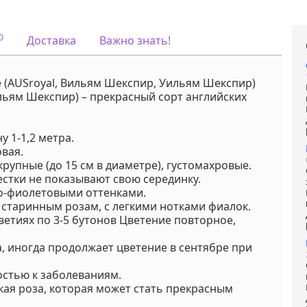
информации.
Напишите нам
Viber или Wha
0
Доставка
Важно знать!
+375298412160
Код на питомнике:
-
e (AUSroyal, Вильям Шекспир, Уильям Шекспир)
льям Шекспир) – прекрасный сорт английских
у 1-1,2 метра.
вая.
упные (до 15 см в диаметре), густомахровые.
естки не показывают свою серединку.
но-фиолетовыми оттенками.
старинным розам, с легкими нотками фиалок.
етиях по 3-5 бутонов Цветение повторное,
, иногда продолжает цветение в сентябре при
остью к заболеваниям.
ская роза, которая может стать прекрасным