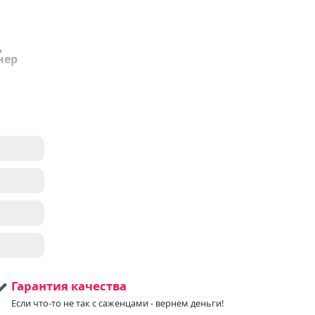
,
нер
ень
ем
у за
.
на.
ались
Гарантия качества
нами
я
Если что-то не так с саженцами - вернем деньги!
ной