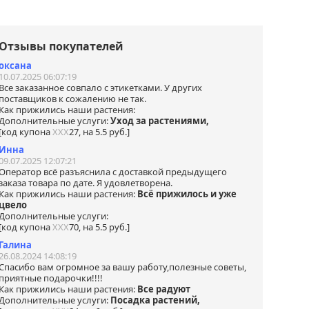
 в
tsApp
Отзывы покупателей
оксана
10.07.2025 06:07:19
Все заказанное совпало с этикетками. У других
поставщиков к сожалению не так.
Как прижились наши растения:
Дополнительные услуги:
Уход за растениями,
[код купона
ХХХ
27, на 5.5 руб.]
Инна
09.07.2025 12:07:21
Оператор всё разъяснила с доставкой предыдущего
заказа товара по дате. Я удовлетворена.
Как прижились наши растения:
Всё прижилось и уже
цвело
Дополнительные услуги:
[код купона
ХХХ
70, на 5.5 руб.]
Галина
26.08.2024 14:08:19
Спасибо вам огромное за вашу работу,полезные советы,
приятные подарочки!!!!
Как прижились наши растения:
Все радуют
Дополнительные услуги:
Посадка растений,