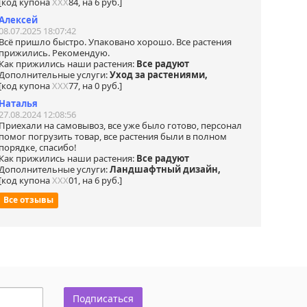
[код купона
ХХХ
84, на 6 руб.]
Алексей
08.07.2025 18:07:42
Всё пришло быстро. Упаковано хорошо. Все растения
прижились. Рекомендую.
Как прижились наши растения:
Все радуют
Дополнительные услуги:
Уход за растениями,
[код купона
ХХХ
77, на 0 руб.]
Наталья
27.08.2024 12:08:56
Приехали на самовывоз, все уже было готово, персонал
помог погрузить товар, все растения были в полном
порядке, спасибо!
Как прижились наши растения:
Все радуют
Дополнительные услуги:
Ландшафтный дизайн,
[код купона
ХХХ
01, на 6 руб.]
Все отзывы
Подписаться