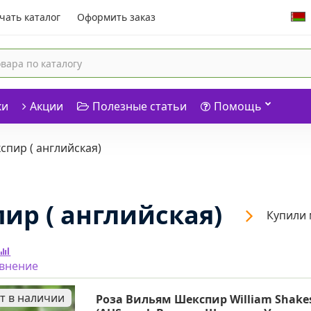
чать каталог
Оформить заказ
ки
Акции
Полезные статьи
Помощь
пир ( английская)
ир ( английская)
Купили 
авнение
т в наличии
Роза Вильям Шекспир William Shake