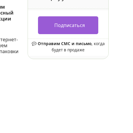
ям
асный
екции
Подписаться
тернет-
Отправим СМС и письмо
, когда
уем
будет в продаже
упаковки