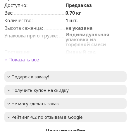
Доступно:
Предзаказ
Вес:
0.70
кг
Количeствo
:
1 шт.
Высота саженца
:
не указана
Индивидуальная
Упаковка при отгрузке
:
упаковка из
торфяной смеси
Поставщик
:
Дивный сад
Период цветения
Показать все
:
постоянное
Высота взрослого
0,4-0,6м
растения
:
Подарок к заказу!
Освещенность
:
Солнце
Мы предлагаем
Услуга
:
Получить купон на скидку
услуги по уходу за
вашим садом. Запись
доступна. Если у вас
Не могу сделать заказ
остались вопросы,
пожалуйста,
Рейтинг 4,2 по отзывам в Google
свяжитесь с нами для
получения
дополнительной
Цену уточняйте