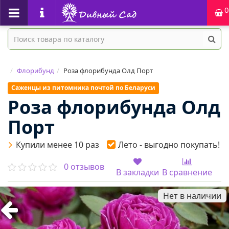
0
Флорибунд
Роза флорибунда Олд Порт
Саженцы из питомника почтой по Беларуси
Роза флорибунда Олд
Порт
Купили менее 10 раз
Лето - выгодно покупать!
0 отзывов
В закладки
В сравнение
Нет в наличии