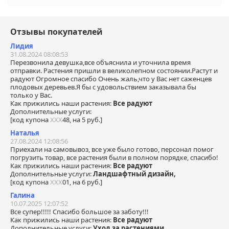
Отзывы покупателей
Лидия
31.08.2024 08:08:53
Перезвонила девушка,все объяснила и уточнила время
отправки. Растения пришли в великолепном состоянии.Растут и
радуют Огромное спасибо Очень жаль,что у Вас нет саженцев
плодовых деревьев.Я бы с удовольствием заказывала бы
только у Вас.
Как прижились наши растения:
Все радуют
Дополнительные услуги:
[код купона
ХХХ
48, на 5 руб.]
Наталья
27.08.2024 12:08:56
Приехали на самовывоз, все уже было готово, персонал помог
погрузить товар, все растения были в полном порядке, спасибо!
Как прижились наши растения:
Все радуют
Дополнительные услуги:
Ландшафтный дизайн,
[код купона
ХХХ
01, на 6 руб.]
Галина
10.07.2025 12:07:52
Все супер!!!!! Спасибо большое за заботу!!!
Как прижились наши растения:
Все радуют
Дополнительные услуги:
Уход за растениями,