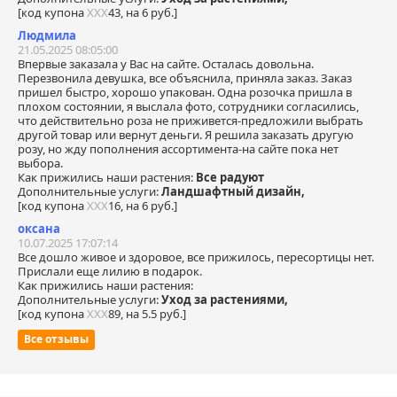
[код купона
ХХХ
43, на 6 руб.]
Людмила
21.05.2025 08:05:00
Впервые заказала у Вас на сайте. Осталась довольна.
Перезвонила девушка, все объяснила, приняла заказ. Заказ
пришел быстро, хорошо упакован. Одна розочка пришла в
плохом состоянии, я выслала фото, сотрудники согласились,
что действительно роза не приживется-предложили выбрать
другой товар или вернут деньги. Я решила заказать другую
розу, но жду пополнения ассортимента-на сайте пока нет
выбора.
Как прижились наши растения:
Все радуют
Дополнительные услуги:
Ландшафтный дизайн,
[код купона
ХХХ
16, на 6 руб.]
оксана
10.07.2025 17:07:14
Все дошло живое и здоровое, все прижилось, пересортицы нет.
Прислали еще лилию в подарок.
Как прижились наши растения:
Дополнительные услуги:
Уход за растениями,
[код купона
ХХХ
89, на 5.5 руб.]
Все отзывы