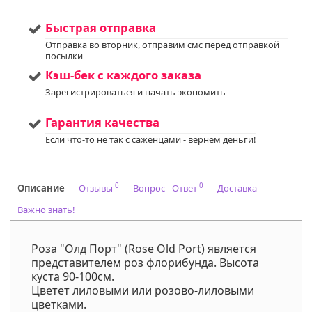
информации.
Напишите нам в Viber
Быстрая отправка
или WhatsApp
+375298412160
Отправка во вторник, отправим смс перед отправкой
посылки
Код на питомнике:
-
Кэш-бек с каждого заказа
Зарегистрироваться и начать экономить
Гарантия качества
Если что-то не так с саженцами - вернем деньги!
0
0
Описание
Отзывы
Вопрос - Ответ
Доставка
Важно знать!
Роза "Олд Порт" (Rose Old Port) является
представителем роз флорибунда. Высота
куста 90-100см.
Цветет лиловыми или розово-лиловыми
цветками.