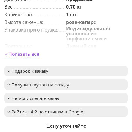
Вес:
0.70
кг
Количeствo
:
1 шт
Высота саженца
:
роза-каперс
Индивидуальная
Упаковка при отгрузке
:
упаковка из
торфяной смеси
Поставщик
:
Дивный сад
Период цветения
Показать все
:
VI-IX
Высота взрослого
0,8-1,2м
растения
:
Подарок к заказу!
Важное описание
:
повторное цветение
Освещенность
:
Солнце+полутень
Получить купон на скидку
Мы предлагаем
Услуга
:
услуги по уходу за
Не могу сделать заказ
вашим садом. Запись
доступна. Если у вас
остались вопросы,
Рейтинг 4,2 по отзывам в Google
пожалуйста,
свяжитесь с нами для
получения
Цену уточняйте
дополнительной