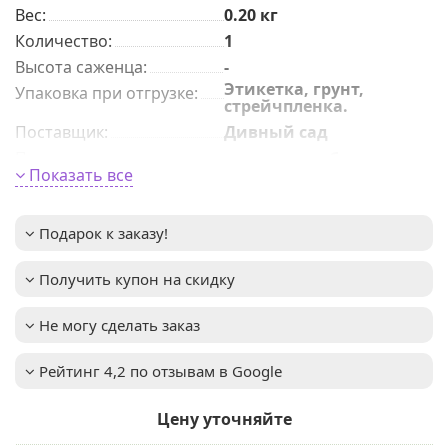
Вес:
0.20
кг
Количeствo
:
1
Высота саженца
:
-
Этикетка, грунт,
Упаковка при отгрузке
:
стрейчпленка.
Поставщик
:
Дивный сад
Период цветения
:
август-сентябрь
Показать все
Окраска цветка
:
не указано
Высота взрослого
40см
растения
Подарок к заказу!
:
Зимостойкость
:
до -31°C (зона USDA 4)
Получить купон на скидку
Освещенность
:
Солнце
Мы предлагаем
Услуга
:
услуги по уходу за
Не могу сделать заказ
вашим садом. Запись
доступна. Если у вас
Рейтинг 4,2 по отзывам в Google
остались вопросы,
пожалуйста,
свяжитесь с нами для
Цену уточняйте
получения
дополнительной