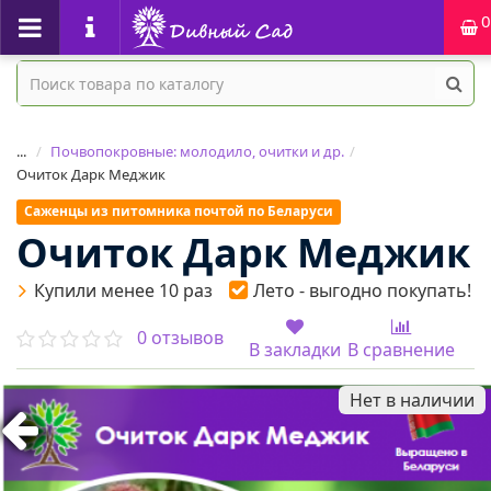
0
...
Почвопокровные: молодило, очитки и др.
Очиток Дарк Меджик
Саженцы из питомника почтой по Беларуси
Очиток Дарк Меджик
Купили менее 10 раз
Лето - выгодно покупать!
0 отзывов
В закладки
В сравнение
Нет в наличии