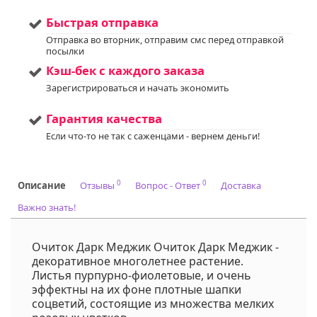
информации.
Напишите нам в Viber
Быстрая отправка
или WhatsApp
Отправка во вторник, отправим смс перед отправкой
+375298412160
посылки
Код на питомнике:
21
Кэш-бек с каждого заказа
Зарегистрироваться и начать экономить
Гарантия качества
Если что-то не так с саженцами - вернем деньги!
0
0
Описание
Отзывы
Вопрос - Ответ
Доставка
Важно знать!
Очиток Дарк Меджик Очиток Дарк Меджик -
декоративное многолетнее растение.
Листья пурпурно-фиолетовые, и очень
эффектны на их фоне плотные шапки
соцветий, состоящие из множества мелких