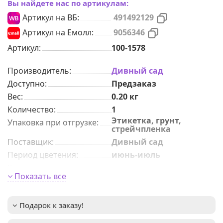
Вы найдете нас по артикулам:
Артикул на ВБ:
491492129
Артикул на Емолл:
9056346
Артикул:
100-1578
Производитель:
Дивный сад
Доступно:
Предзаказ
Вес:
0.20
кг
Количeствo
:
1
Этикетка, грунт,
Упаковка при отгрузке
:
стрейчпленка
Поставщик
:
Дивный сад
Период цветения
:
июнь-июль
Характер роста
:
низкорослые
Показать все
морозоустойчивый,
Преимущества сорта
:
теневыносливый,
неприхотливый,
обильно цветущий
Подарок к заказу!
соцветия-метелки
Размер цветка
: