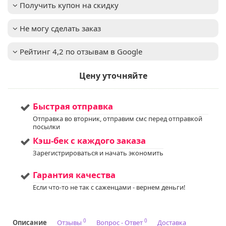
длиной до 10-15см
Получить купон на скидку
Окраска цветка
:
белый
Высота взрослого
0,2-0,4м
Не могу сделать заказ
растения
:
Зимостойкость
:
до -31°C (зона USDA 4)
Рейтинг 4,2 по отзывам в Google
Осенью листья и
Важное описание
:
стебли обрезают
Цену уточняйте
перед зимовкой
Освещенность
:
Солнце + Полутень
Цвет хвои/листа
:
зеленый
Быстрая отправка
Мы предлагаем
Услуга
:
Отправка во вторник, отправим смс перед отправкой
услуги по уходу за
посылки
вашим садом. Запись
Кэш-бек с каждого заказа
доступна. Если у вас
остались вопросы,
Зарегистрироваться и начать экономить
пожалуйста,
свяжитесь с нами для
Гарантия качества
получения
дополнительной
Если что-то не так с саженцами - вернем деньги!
информации.
Напишите нам в Viber
или WhatsApp
+375298412160
0
0
Описание
Отзывы
Вопрос - Ответ
Доставка