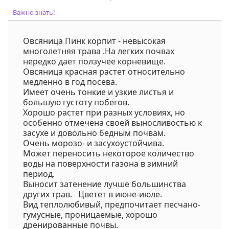
Код на питомнике:
выброс
Важно знать!
Овсяница Пинк корпит - невысокая
многолетняя трава .На легких почвах
нередко дает ползучее корневище.
Овсяница красная растет относительно
медленно в год посева.
Имеет очень тонкие и узкие листья и
большую густоту побегов.
Хорошо растет при разных условиях, но
особенно отмечена своей выносливостью к
засухе и довольно бедным почвам.
Очень морозо- и засухоустойчива.
Может переносить некоторое количество
воды на поверхности газона в зимний
период.
Выносит затенение лучше большинства
других трав. Цветет в июне-июле.
Вид теплолюбивый, предпочитает песчано-
гумусные, проницаемые, хорошо
дренированные почвы.