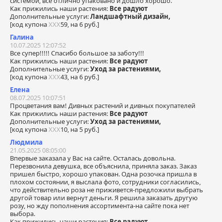
системой, всё отлично упаковано и дошло хорошо.
Как прижились наши растения:
Все радуют
Дополнительные услуги:
Ландшафтный дизайн,
[код купона
ХХХ
59, на 6 руб.]
Галина
10.07.2025 12:07:52
Все супер!!!!! Спасибо большое за заботу!!!
Как прижились наши растения:
Все радуют
Дополнительные услуги:
Уход за растениями,
[код купона
ХХХ
43, на 6 руб.]
Елена
08.07.2025 10:07:51
Процветания вам! Дивных растений и дивных покупателей
Как прижились наши растения:
Все радуют
Дополнительные услуги:
Уход за растениями,
[код купона
ХХХ
10, на 5 руб.]
Людмила
21.05.2025 08:05:00
Впервые заказала у Вас на сайте. Осталась довольна.
Перезвонила девушка, все объяснила, приняла заказ. Заказ
пришел быстро, хорошо упакован. Одна розочка пришла в
плохом состоянии, я выслала фото, сотрудники согласились,
что действительно роза не приживется-предложили выбрать
другой товар или вернут деньги. Я решила заказать другую
розу, но жду пополнения ассортимента-на сайте пока нет
выбора.
Как прижились наши растения:
Все радуют