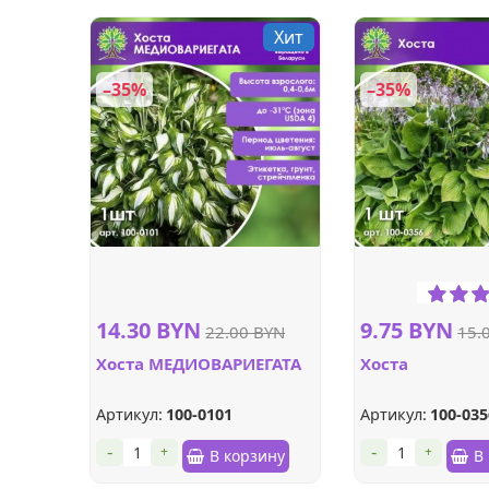
Хит
–35%
–35%
14.30 BYN
9.75 BYN
22.00 BYN
15.
Хоста МЕДИОВАРИЕГАТА
Хоста
Артикул:
100-0101
Артикул:
100-035
-
-
+
+
В корзину
В