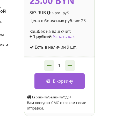
23.00 BYN
,
кой
863 RUB
в рос. руб.
Цена в бонусных рублях:
23
.
Кэшбек на ваш счет:
ем
+
1
рублей
Узнать как
ик и
Есть в наличии 9 шт.
В корзину
Европочта/Белпочта/СДЭК
Вам поступит СМС с треком после
отправки.