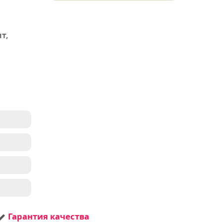
т,
чивы
ый,
овый
 USDA
тень
Гарантия качества