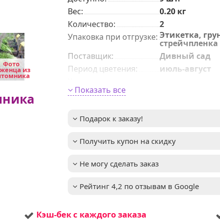
Вес:
0.20
кг
Количeствo
:
2
Этикетка, грун
Упаковка при отгрузке
:
стрейчпленка
Поставщик
:
Дивный сад
Фото
Фото
Период цветения
:
июль-август
женца из
саженца из
итомника
питомника
Характер роста
:
среднерослые
Показать все
морозоустой
Преимущества сорта
:
мника
й,
теневынослив
крупноцветк
Подарок к заказу!
Размер цветка
:
10-13см
Получить купон на скидку
Окраска цветка
:
желтый
Высота взрослого
0,4-0,6м
Не могу сделать заказ
растения
:
до -31°C (зона
Зимостойкость
:
4)
Рейтинг 4,2 по отзывам в Google
Освещенность
:
Солнце + Полу
Цвет хвои/листа
:
зеленый
Кэш-бек с каждого заказа