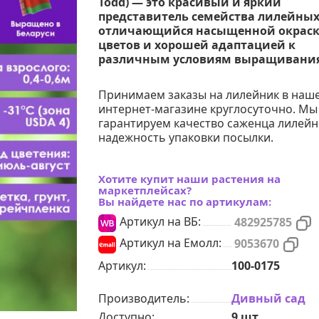
Todd) — это красивый и яркий
представитель семейства лилейных
отличающийся насыщенной окрас
цветов и хорошей адаптацией к
различным условиям выращивания
Принимаем заказы на лилейник в наш
интернет-магазине круглосуточно. Мы
гарантируем качество саженца лилейн
надежность упаковки посылки.
Хотите купит наши растения на
маркетплейсах?
Вы найдете нас по артикулам:
Артикул на ВБ:
482925785
Артикул на Емолл:
9053670
Артикул:
100-0175
Производитель:
Дивный сад
Доступно:
9
шт.