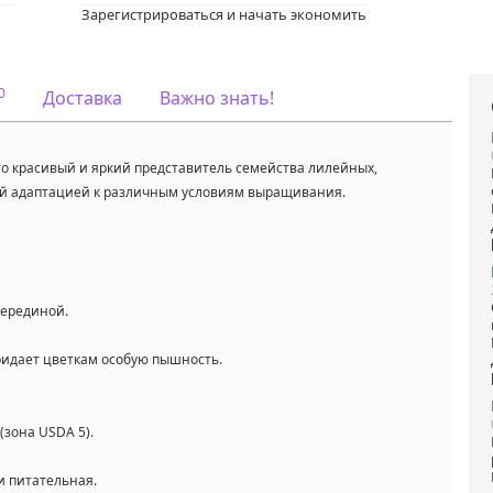
Мы предлага
Услуга
:
Зарегистрироваться и начать экономить
услуги по уход
вашим садом
Запись доступ
Если у вас ост
0
Доставка
Важно знать!
вопросы,
пожалуйста,
свяжитесь с 
для получени
то красивый и яркий представитель семейства лилейных,
дополнитель
информации.
й адаптацией к различным условиям выращивания.
Напишите нам
Viber или Wha
+375298412160
Код на питомнике:
28,92
серединой.
ридает цветкам особую пышность.
(зона USDA 5).
и питательная.