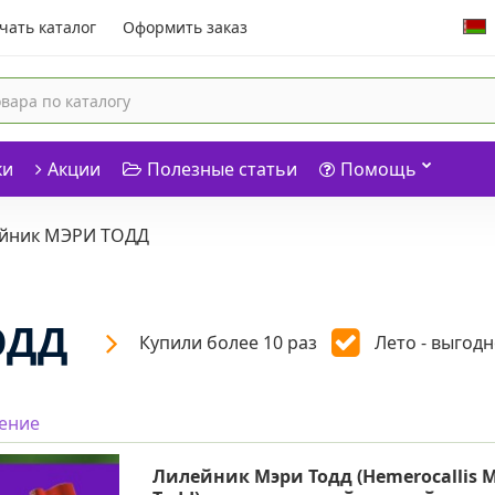
чать каталог
Оформить заказ
ки
Акции
Полезные статьи
Помощь
йник МЭРИ ТОДД
ОДД
Купили более 10 раз
Лето - выгодн
нение
Лилейник Мэри Тодд (Hemerocallis 