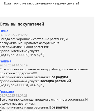
ем
Если что-то не так с саженцами - вернем деньги!
у за
.
на.
ались
Отзывы покупателей
нами
Нина
я
06.07.2025 21:07:22
ной
Всегда все хорошо: и состояние растений, и
обслуживание. Нравится ассортимент.
 в
Как прижились наши растения:
Дополнительные услуги:
tsApp
[код купона
ХХХ
92, на 5 руб.]
Галина
26.08.2024 14:08:19
Спасибо вам огромное за вашу работу,полезные советы,
приятные подарочки!!!!
Как прижились наши растения:
Все радуют
Дополнительные услуги:
Посадка растений,
[код купона
ХХХ
84, на 6 руб.]
Гражина
04.07.2025 13:07:28
Все отлично, саженцы пришли в отличном состоянии. И
радуют нас цветением.
Как прижились наши растения:
Все радуют