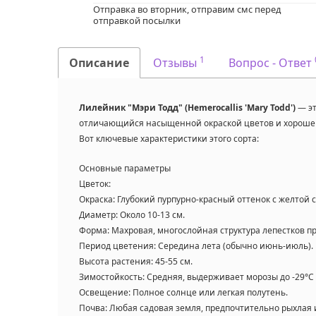
Отправка во вторник, отправим смс перед
отправкой посылки
1
Описание
Отзывы
Вопрос - Ответ
Лилейник "Мэри Тодд" (Hemerocallis 'Mary Todd')
— э
отличающийся насыщенной окраской цветов и хороше
Вот ключевые характеристики этого сорта:
Основные параметры
Цветок:
Окраска: Глубокий пурпурно-красный оттенок с желтой 
Диаметр: Около 10-13 см.
Форма: Махровая, многослойная структура лепестков п
Период цветения: Середина лета (обычно июнь-июль).
Высота растения: 45-55 см.
Зимостойкость: Средняя, выдерживает морозы до -29°C 
Освещение: Полное солнце или легкая полутень.
Почва: Любая садовая земля, предпочтительно рыхлая 