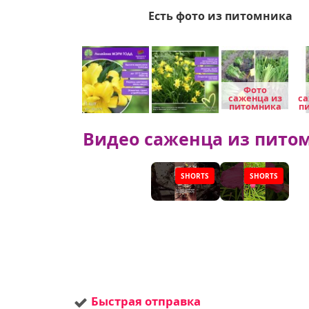
Есть фото из питомника
Фото
саженца из
са
питомника
п
Видео саженца из пито
SHORTS
SHORTS
▶
▶
Быстрая отправка