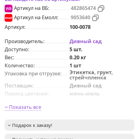
Артикул на ВБ:
482865474
Артикул на Емолл:
9053640
Артикул:
100-0078
Производитель:
Дивный сад
Доступно:
5
шт.
Вес:
0.20
кг
Количeствo
:
1 шт
Этикетка, грунт,
Упаковка при отгрузке
:
стрейчпленка
Поставщик
:
Дивный сад
Период цветения
:
июнь-июль
Характер роста
:
среднерослые
Показать все
морозоустойчивый,
Преимущества сорта
:
теневыносливый,
крупноцветковый,
долго цветущий,
Подарок к заказу!
гофрированный
около 11–13см в
Размер цветка
: