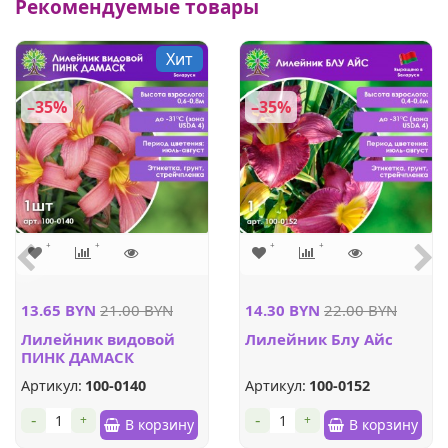
Рекомендуемые товары
Хит
–35%
–35%
13.65 BYN
21.00 BYN
14.30 BYN
22.00 BYN
Лилейник видовой
Лилейник Блу Айс
ПИНК ДАМАСК
Артикул:
100-0140
Артикул:
100-0152
-
-
+
+
В корзину
В корзину