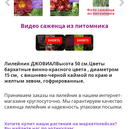
Фото саженца
Фо
из питомника
из
Видео саженца из питомника
SHORTS
SHORTS
▶
▶
Лилейник ДЖОВИАЛВысота 50 см.Цветы
бархатные винно-красного цвета , диаметром
15 см, с вишнево-черной каймой по краю и
желтым зевом, гофрированные.
Принимаем заказы на лилейник в нашем интернет-
магазине круглосуточно. Мы гарантируем качество
саженца лилейник и надежность упаковки посылки.
Хотите купит наши растения на маркетплейсах?
Вы найдете нас по артикулам: