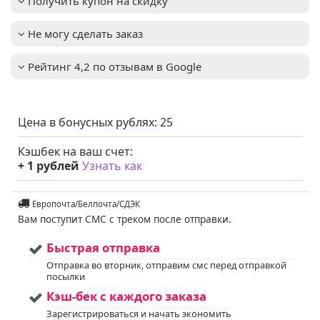
Получить купон на скидку
диаметре
Окраска цветка
:
красный
Не могу сделать заказ
Высота взрослого
0,4-0,6м
растения
:
Рейтинг 4,2 по отзывам в Google
Зимостойкость
:
до -31°C (зона USDA 4)
Растения быстро
Важное описание
:
разрастаются,
поэтому важно
Цена в бонусных рублях:
25
следить за
пространством,
Кэшбек на ваш счет:
которое они
+
1
рублей
Узнать как
занимают
Освещенность
:
Солнце + Полутень
Цвет хвои/листа
:
зеленый
Европочта/Белпочта/СДЭК
Мы предлагаем
Вам поступит СМС с треком после отправки.
Услуга
:
услуги по уходу за
вашим садом. Запись
Быстрая отправка
доступна. Если у вас
Отправка во вторник, отправим смс перед отправкой
остались вопросы,
посылки
пожалуйста,
свяжитесь с нами для
Кэш-бек с каждого заказа
получения
Зарегистрироваться и начать экономить
дополнительной