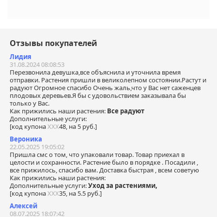
Отзывы покупателей
Лидия
31.08.2024 08:08:53
Перезвонила девушка,все объяснила и уточнила время
отправки. Растения пришли в великолепном состоянии.Растут и
радуют Огромное спасибо Очень жаль,что у Вас нет саженцев
плодовых деревьев.Я бы с удовольствием заказывала бы
только у Вас.
Как прижились наши растения:
Все радуют
Дополнительные услуги:
[код купона
ХХХ
48, на 5 руб.]
Вероника
22.05.2025 19:05:02
Пришла смс о том, что упаковали товар. Товар приехал в
целости и сохранности. Растение было в порядке . Посадили ,
все прижилось, спасибо вам. Доставка быстрая , всем советую
Как прижились наши растения:
Дополнительные услуги:
Уход за растениями,
[код купона
ХХХ
35, на 5.5 руб.]
Алексей
08.07.2025 18:07:42