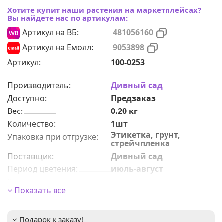
Хотите купит наши растения на маркетплейсах?
Вы найдете нас по артикулам:
Артикул на ВБ:
481056160
Артикул на Емолл:
9053898
Артикул:
100-0253
Производитель:
Дивный сад
Доступно:
Предзаказ
Вес:
0.20
кг
Количeствo
:
1шт
Этикетка, грунт,
Упаковка при отгрузке
:
стрейчпленка
Поставщик
:
Дивный сад
Период цветения
:
июль-август
Характер роста
:
низкорослые
Показать все
морозоустойчивый,
Преимущества сорта
:
теневыносливый,
неприхотливый
Подарок к заказу!