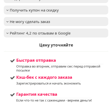
Окраска цветка
:
белый
Высота взрослого
0,2-0,4м
Получить купон на скидку
растения
:
Зимостойкость
:
до -31°C (зона USDA 4)
Не могу сделать заказ
Осенью
Важное описание
:
рекомендуется
обрезать увядшие
Рейтинг 4,2 по отзывам в Google
листья и цветоносы
Освещенность
:
Солнце + Полутень
Цену уточняйте
Цвет хвои/листа
:
голубой
Мы предлагаем
Услуга
:
услуги по уходу за
Быстрая отправка
вашим садом. Запись
Отправка во вторник, отправим смс перед отправкой
доступна. Если у вас
посылки
остались вопросы,
пожалуйста,
Кэш-бек с каждого заказа
свяжитесь с нами для
Зарегистрироваться и начать экономить
получения
дополнительной
информации.
Гарантия качества
Напишите нам в Viber
Если что-то не так с саженцами - вернем деньги!
или WhatsApp
+375298412160