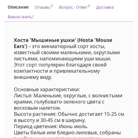
Код на питомнике:
08,40,41
0
0
Описание
Отзывы
Вопрос - Ответ
Доставка
Важно знать!
Хоста 'Мышиные ушки' (Hosta 'Mouse
Ears')
– это миниатюрный сорт хосты,
известный своими маленькими, округлыми
листьями, напоминающими уши мыши.
Этот сорт популярен благодаря своей
компактности и привлекательному
внешнему виду.
Основные характеристики:
Листья: Маленькие, округлые, с волнистыми
краями, голубовато-зеленого цвета с
восковым налетом.
Высота растения: Обычно достигает 15-25 см
в высоту и 30-45 см в ширину.
Период цветения: Июнь-июль.
Цветы белые или бледно-лиловые, собраны