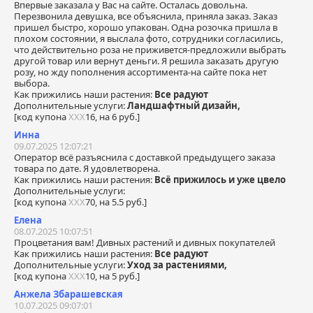
Впервые заказала у Вас на сайте. Осталась довольна.
Перезвонила девушка, все объяснила, приняла заказ. Заказ
пришел быстро, хорошо упакован. Одна розочка пришла в
плохом состоянии, я выслала фото, сотрудники согласились,
что действительно роза не приживется-предложили выбрать
другой товар или вернут деньги. Я решила заказать другую
розу, но жду пополнения ассортимента-на сайте пока нет
выбора.
Как прижились наши растения:
Все радуют
Дополнительные услуги:
Ландшафтный дизайн,
[код купона
ХХХ
16, на 6 руб.]
Инна
09.07.2025 12:07:21
Оператор всё разъяснила с доставкой предыдущего заказа
товара по дате. Я удовлетворена.
Как прижились наши растения:
Всё прижилось и уже цвело
Дополнительные услуги:
[код купона
ХХХ
70, на 5.5 руб.]
Елена
08.07.2025 10:07:51
Процветания вам! Дивных растений и дивных покупателей
Как прижились наши растения:
Все радуют
Дополнительные услуги:
Уход за растениями,
[код купона
ХХХ
10, на 5 руб.]
Анжела Збарашевская
10.07.2025 09:07:01