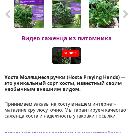
Фо
из
Видео саженца из питомника
SHORTS
▶
Хоста Молящиеся ручки (Hosta Praying Hands) —
это уникальный сорт хосты, известный своим
необычным внешним видом.
Принимаем заказы на хосту в нашем интернет-
магазине круглосуточно. Мы гарантируем качество
саженца хоста и надежность упаковки посылки.
Хотите купит наши растения на маркетплейсах?