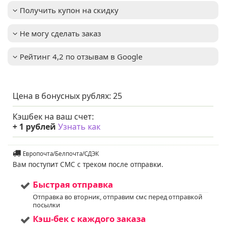
Окраска цветка
:
сиреневый
Получить купон на скидку
Высота взрослого
0,4-0,6м
растения
:
Не могу сделать заказ
Зимостойкость
:
до -31°C (зона USDA 4)
Обрезка старых
Важное описание
:
Рейтинг 4,2 по отзывам в Google
листьев осенью для
поддержания
аккуратного вида
куста
Цена в бонусных рублях:
25
Освещенность
:
Солнце + Полутень
Цвет хвои/листа
:
зеленый
Кэшбек на ваш счет:
Мы предлагаем
Услуга
:
+
1
рублей
Узнать как
услуги по уходу за
вашим садом. Запись
доступна. Если у вас
Европочта/Белпочта/СДЭК
остались вопросы,
Вам поступит СМС с треком после отправки.
пожалуйста,
свяжитесь с нами для
получения
Быстрая отправка
дополнительной
Отправка во вторник, отправим смс перед отправкой
информации.
посылки
Напишите нам в Viber
или WhatsApp
Кэш-бек с каждого заказа