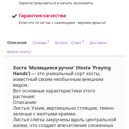
+375298412160
Зарегистрироваться и начать экономить
Код на питомнике:
05,41
Гарантия качества
Если что-то не так с саженцами - вернем деньги!
0
0
Описание
Отзывы
Вопрос - Ответ
Доставка
Важно знать!
Хоста 'Молящиеся ручки' (Hosta 'Praying
Hands')
— это уникальный сорт хосты,
известный своим необычным внешним
видом.
Вот основные характеристики этого
растения:
Описание:
Листья: Узкие, вертикально стоящие, темно-
зеленые с желтыми краями.
Листья слегка закручены вдоль центральной
жилки, что создает впечатление сложенных