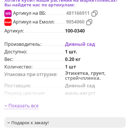
Вы найдете нас по артикулам:
Артикул на ВБ:
481166911
Артикул на Емолл:
9054060
Артикул:
100-0340
Производитель:
Дивный сад
Доступно:
1
шт.
Вес:
0.20
кг
Количeствo
:
1 шт
Этикетка, грунт,
Упаковка при отгрузке
:
стрейчпленка.
Поставщик
:
Дивный сад
Период цветения
:
июль-август
Характер роста
:
среднерослые
Показать все
морозоустойчивый,
Преимущества сорта
:
теневыносливый,
неприхотливый
Подарок к заказу!
Размер цветка
:
2-3см