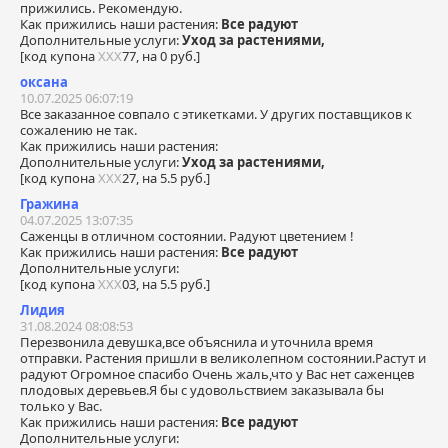
прижились. Рекомендую.
Как прижились наши растения:
Все радуют
Дополнительные услуги:
Уход за растениями,
[код купона
ХХХ
77, на 0 руб.]
оксана
10.07.2025 06:07:19
Все заказанное совпало с этикетками. У других поставщиков к
сожалению не так.
Как прижились наши растения:
Дополнительные услуги:
Уход за растениями,
[код купона
ХХХ
27, на 5.5 руб.]
Гражина
04.07.2025 13:07:35
Саженцы в отличном состоянии. Радуют цветением !
Как прижились наши растения:
Все радуют
Дополнительные услуги:
[код купона
ХХХ
03, на 5.5 руб.]
Лидия
31.08.2024 08:08:53
Перезвонила девушка,все объяснила и уточнила время
отправки. Растения пришли в великолепном состоянии.Растут и
радуют Огромное спасибо Очень жаль,что у Вас нет саженцев
плодовых деревьев.Я бы с удовольствием заказывала бы
только у Вас.
Как прижились наши растения:
Все радуют
Дополнительные услуги: