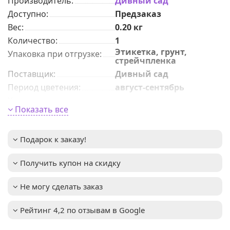
Производитель:
Дивный сад
Доступно:
Предзаказ
Вес:
0.20
кг
Количeствo
:
1
Этикетка, грунт,
Упаковка при отгрузке
:
стрейчпленка
Поставщик
:
Дивный сад
Период цветения
:
август-сентябрь
Характер роста
:
высокорослые
Показать все
морозоустойчивый,
Преимущества сорта
:
теневыносливый,
обильно цветущий
Подарок к заказу!
Размер цветка
:
8-10см
Окраска цветка
:
желтый
Получить купон на скидку
Высота взрослого
1,2-1,5м
растения
:
Не могу сделать заказ
Зимостойкость
:
до -31°C (зона USDA 4)
Растение
Важное описание
:
Рейтинг 4,2 по отзывам в Google
предпочитает
плодородную,