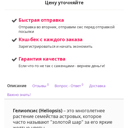
рыхлую почву Не
Цену уточняйте
переносит застой
воды
Освещенность
:
Солнце + Полутень
Быстрая отправка
Мы предлагаем
Услуга
:
Отправка во вторник, отправим смс перед отправкой
услуги по уходу за
посылки
вашим садом. Запись
доступна. Если у вас
Кэш-бек с каждого заказа
остались вопросы,
Зарегистрироваться и начать экономить
пожалуйста,
свяжитесь с нами для
получения
Гарантия качества
дополнительной
Если что-то не так с саженцами - вернем деньги!
информации.
Напишите нам в Viber
или WhatsApp
+375298412160
0
0
Описание
Отзывы
Вопрос - Ответ
Доставка
Код на питомнике:
-
Важно знать!
Гелиопсис (Heliopsis)
– это многолетнее
растение семейства астровых, которое
часто называют "золотой шар" за его яркие
желтые цветы.