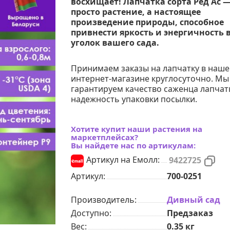
восхищает! Лапчатка сорта Ред Ас —
просто растение, а настоящее
произведение природы, способное
привнести яркость и энергичность 
уголок вашего сада.
Принимаем заказы на лапчатку в наш
интернет-магазине круглосуточно. Мы
гарантируем качество саженца лапчат
надежность упаковки посылки.
Хотите купит наши растения на
маркетплейсах?
Вы найдете нас по артикулам:
Артикул на Емолл:
9422725
Артикул:
700-0251
Производитель:
Дивный сад
Доступно:
Предзаказ
Вес:
0.35
кг