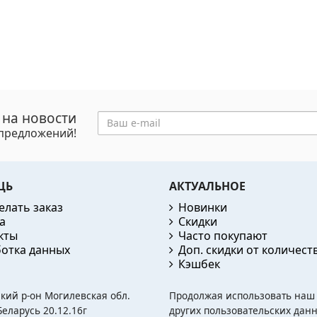
 на новости
цпредложений!
ЩЬ
АКТУАЛЬНОЕ
елать заказ
Новинки
а
Скидки
кты
Часто покупают
отка данных
Доп. скидки от количест
Кэшбек
ский р-он Могилевская обл.
Продолжая использовать наш с
еларусь 20.12.16г
других пользовательских данн