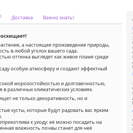
Освещенность
:
Солнце + Полу
Мы предлага
Услуга
:
услуги по уход
0
Доставка
Важно знать!
вашим садом
Запись доступ
Если у вас ост
вопросы,
восхищает!
пожалуйста,
свяжитесь с 
 растение, а настоящее произведение природы,
для получени
сть в любой уголок вашего сада.
дополнитель
стью оттенка выглядят как живое пламя среди
информации.
Напишите нам
саду особую атмосферу и создают эффектный
Viber или Wha
+375298412160
Код на питомнике:
-
высокой морозостойкостью и долговечностью,
я в различных климатических условиях.
 ищет не только декоративность, но и
стые кусты, которые будут радовать вас ярким
.
еприхотлива к уходу: её можно посадить на
ренная влажность почвы станет для неё