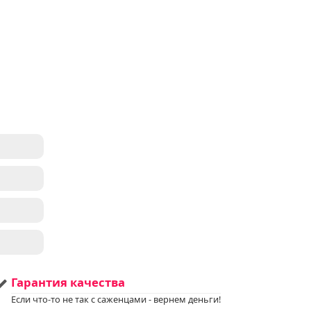
ь
тре
 USDA
е
ые
яют
а
я
ь и
Гарантия качества
к
Если что-то не так с саженцами - вернем деньги!