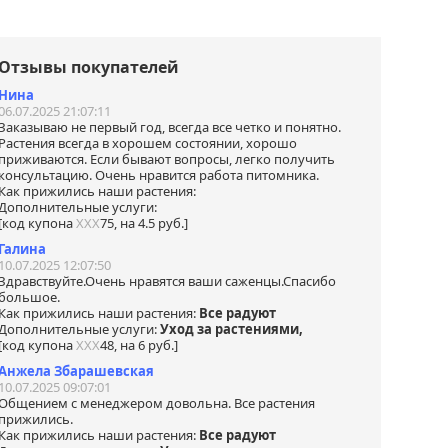
тень
ем
у за
.
Отзывы покупателей
на.
ались
Нина
06.07.2025 21:07:11
Заказываю не первый год, всегда все четко и понятно.
Растения всегда в хорошем состоянии, хорошо
нами
приживаются. Если бывают вопросы, легко получить
я
консультацию. Очень нравится работа питомника.
ной
Как прижились наши растения:
Дополнительные услуги:
 в
[код купона
ХХХ
75, на 4.5 руб.]
tsApp
Галина
10.07.2025 12:07:50
Здравствуйте.Очень нравятся ваши саженцы.Спасибо
большое.
Как прижились наши растения:
Все радуют
Дополнительные услуги:
Уход за растениями,
[код купона
ХХХ
48, на 6 руб.]
Анжела Збарашевская
10.07.2025 09:07:01
Общением с менеджером довольна. Все растения
прижились.
Как прижились наши растения:
Все радуют