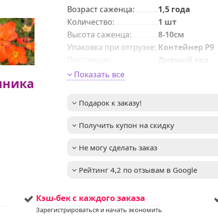
Возраст саженца
:
1,5 года
Количeствo
:
1 шт
Высота саженца
:
8-10см
Упаковка при отгрузке
:
Контейнер Р9
Поставщик
:
Дивный сад
Период цветения
:
Июнь-сентябр
Показать все
мника
Размер цветка
:
2-3см в диаме
Окраска цветка
:
не указано
Подарок к заказу!
Высота взрослого
0,6-0,8м
растения
:
Получить купон на скидку
до -31°C (зона
Зимостойкость
:
4)
Не могу сделать заказ
яркие красны
Важное описание
:
цветы, котор
долго сохран
Рейтинг 4,2 по отзывам в Google
свою окраску, 
также высока
зимостойкост
Кэш-бек с каждого заказа
устойчивость 
болезням
Зарегистрироваться и начать экономить