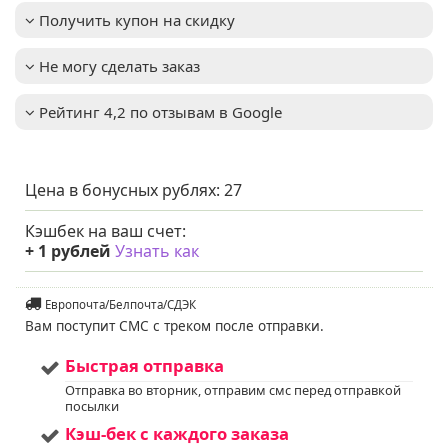
Зимостойкость
:
до -31°C (зона USDA 4)
Получить купон на скидку
Устойчивость к
Важное описание
:
болезням и
Не могу сделать заказ
вредителям: высокая,
редко подвергается
заболеваниям
Рейтинг 4,2 по отзывам в Google
Освещенность
:
Солнце + Полутень
Мы предлагаем
Услуга
:
услуги по уходу за
вашим садом. Запись
Цена в бонусных рублях:
27
доступна. Если у вас
остались вопросы,
Кэшбек на ваш счет:
пожалуйста,
+
1
рублей
Узнать как
свяжитесь с нами для
получения
дополнительной
информации.
Европочта/Белпочта/СДЭК
Напишите нам в Viber
Вам поступит СМС с треком после отправки.
или WhatsApp
+375298412160
Быстрая отправка
Код на питомнике:
65
Отправка во вторник, отправим смс перед отправкой
посылки
Кэш-бек с каждого заказа