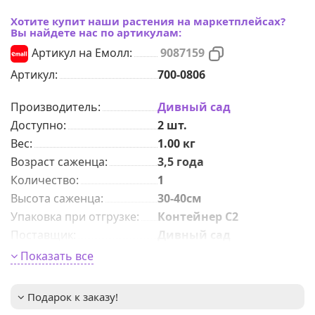
Хотите купит наши растения на маркетплейсах?
Вы найдете нас по артикулам:
Артикул на Емолл:
9087159
Артикул:
700-0806
Производитель:
Дивный сад
Доступно:
2
шт.
Вес:
1.00
кг
Возраст саженца
:
3,5 года
Количeствo
:
1
Высота саженца
:
30-40см
Упаковка при отгрузке
:
Контейнер С2
Поставщик
:
Дивный сад
Период цветения
:
июнь-сентябрь
Показать все
Окраска цветка
:
не указано
Высота взрослого
0,4-0,6м
Подарок к заказу!
растения
: