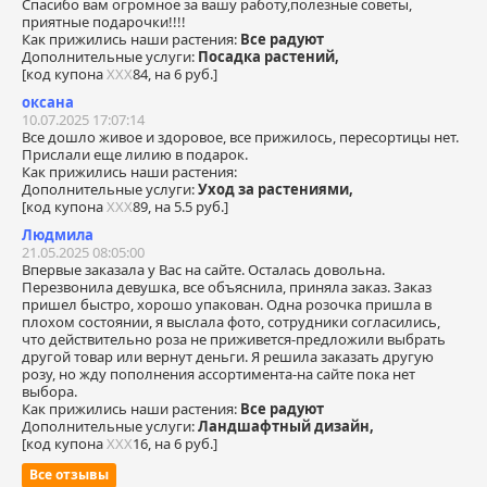
Спасибо вам огромное за вашу работу,полезные советы,
приятные подарочки!!!!
Как прижились наши растения:
Все радуют
Дополнительные услуги:
Посадка растений,
[код купона
ХХХ
84, на 6 руб.]
оксана
10.07.2025 17:07:14
Все дошло живое и здоровое, все прижилось, пересортицы нет.
Прислали еще лилию в подарок.
Как прижились наши растения:
Дополнительные услуги:
Уход за растениями,
[код купона
ХХХ
89, на 5.5 руб.]
Людмила
21.05.2025 08:05:00
Впервые заказала у Вас на сайте. Осталась довольна.
Перезвонила девушка, все объяснила, приняла заказ. Заказ
пришел быстро, хорошо упакован. Одна розочка пришла в
плохом состоянии, я выслала фото, сотрудники согласились,
что действительно роза не приживется-предложили выбрать
другой товар или вернут деньги. Я решила заказать другую
розу, но жду пополнения ассортимента-на сайте пока нет
выбора.
Как прижились наши растения:
Все радуют
Дополнительные услуги:
Ландшафтный дизайн,
[код купона
ХХХ
16, на 6 руб.]
Все отзывы