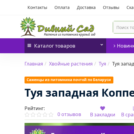
Контакты
Оплата
Доставка
Отзывы
Ска
Каталог
товаров
Новин
Главная
Хвойные растения
Туя
Туя запа
Саженцы из питомника почтой по Беларуси
Туя западная Копп
Рейтинг:
0 отзывов
В закладки
В ср