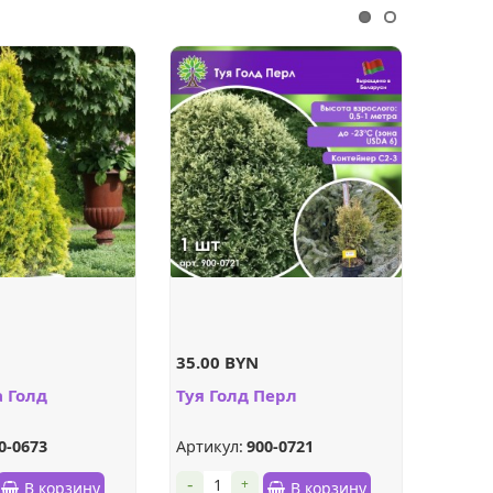
35.00 BYN
41.00
а Голд
Туя Голд Перл
Туя з
Пира
0-0673
Артикул:
900-0721
Артику
-
-
+
В корзину
В корзину