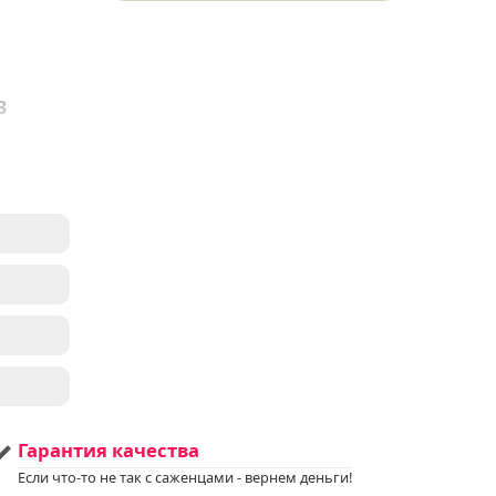
3
 USDA
олив
,
ие
ия
тень
Гарантия качества
Если что-то не так с саженцами - вернем деньги!