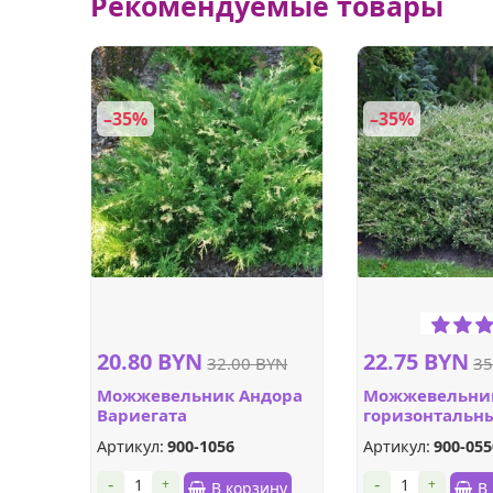
Рекомендуемые товары
–35%
–35%
20.80 BYN
22.75 BYN
32.00 BYN
35
Можжевельник Андора
Можжевельни
Вариегата
горизонтальн
горизонтальный
Артикул:
900-1056
Артикул:
900-055
-
-
+
+
В корзину
В