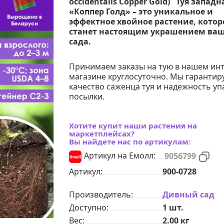
occidentalis Copper Gold) Туя западн
«Коппер Голд» – это уникальное и
эффектное хвойное растение, котор
станет настоящим украшением ва
сада.
Принимаем заказы на тую в нашем инт
магазине круглосуточно. Мы гарантир
качество саженца туя и надежность уп
посылки.
Хотите купит наши растения на
маркетплейсах?
Вы найдете нас по артикулам:
Артикул на Емолл:
9056799
Артикул:
900-0728
Производитель:
Дивный сад
Доступно:
1
шт.
Вес:
2.00
кг