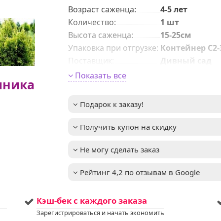
Возраст саженца
:
4-5 лет
Количeствo
:
1 шт
Высота саженца
:
15-25см
Упаковка при отгрузке
:
Контейнер С2-
Поставщик
:
Дивный сад
Форма хвои
:
Яйцевидная
Показать все
мника
Высота взрослого
2–3м
растения
:
Подарок к заказу!
до -31°C (зона
Зимостойкость
:
4)
Получить купон на скидку
регулярный п
Важное описание
:
в первые годы
после посадки
Не могу сделать заказ
мульчирован
для сохранен
влаги
Рейтинг 4,2 по отзывам в Google
Освещенность
:
Солнце + Полу
золотисто-
Цвет хвои/листа
:
Кэш-бек с каждого заказа
оранжевый
Зарегистрироваться и начать экономить
Вид
:
Западная