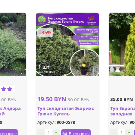
–35%
19.50 BYN
35.00 BYN
.00 BYN
30.00 BYN
к Андора
Туя складчатая Эшрихс
Туя Европ
ый
Грюне Кугель
западная
0
Артикул:
900-0578
Артикул:
90
-
-
+
+
 корзину
В корзину