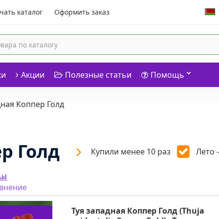
чать каталог
Оформить заказ
ки
Акции
Полезные статьи
Помощь
дная Коппер Голд
ер Голд
Купили менее 10 раз
Лето 
авнение
Туя западная Коппер Голд (Thuja