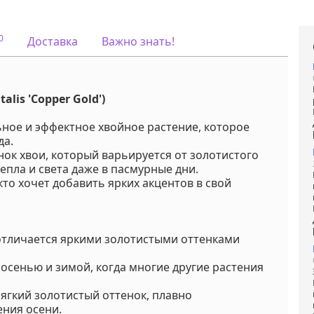
Отлично подх
Примечание
:
для живых
изгородей,
0
Доставка
Важно знать!
групповых по
Мы предлага
Услуга
:
услуги по уход
вашим садом
Запись доступ
alis 'Copper Gold')
Если у вас ост
вопросы,
ьное и эффектное хвойное растение, которое
пожалуйста,
свяжитесь с 
да.
для получени
ок хвои, который варьируется от золотистого
дополнитель
епла и света даже в пасмурные дни.
информации.
 кто хочет добавить ярких акцентов в свой
Напишите нам
Viber или Wha
+375298412160
Код на питомнике:
оля
, отличается яркими золотистыми оттенками
сенью и зимой, когда многие другие растения
ягкий золотистый оттенок, плавно
ния осени.