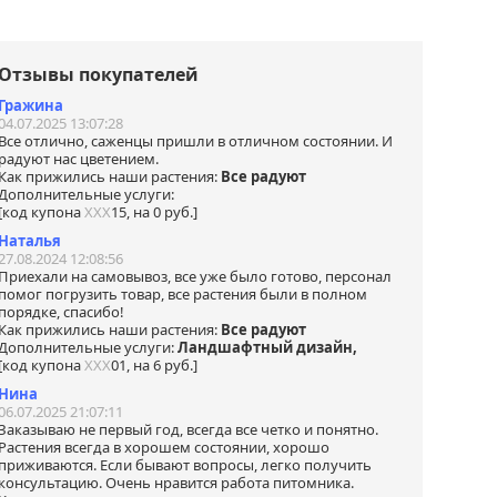
одит
садок
Отзывы покупателей
ем
Гражина
у за
04.07.2025 13:07:28
.
Все отлично, саженцы пришли в отличном состоянии. И
на.
радуют нас цветением.
ались
Как прижились наши растения:
Все радуют
Дополнительные услуги:
[код купона
ХХХ
15, на 0 руб.]
нами
я
Наталья
ной
27.08.2024 12:08:56
Приехали на самовывоз, все уже было готово, персонал
помог погрузить товар, все растения были в полном
 в
порядке, спасибо!
tsApp
Как прижились наши растения:
Все радуют
Дополнительные услуги:
Ландшафтный дизайн,
[код купона
ХХХ
01, на 6 руб.]
Нина
06.07.2025 21:07:11
Заказываю не первый год, всегда все четко и понятно.
Растения всегда в хорошем состоянии, хорошо
приживаются. Если бывают вопросы, легко получить
консультацию. Очень нравится работа питомника.