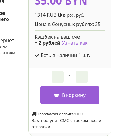
35.00 BYN
ая
ое
1314 RUB
в рос. руб.
шего
Цена в бонусных рублях:
35
Кэшбек на ваш счет:
ернет-
+
2
рублей
Узнать как
уем
аковки
Есть в наличии 1 шт.
В корзину
Европочта/Белпочта/СДЭК
Вам поступит СМС с треком после
отправки.