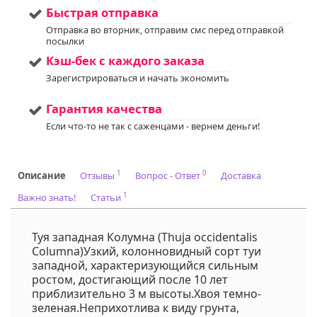
дополнительной
Быстрая отправка
информации.
Отправка во вторник, отправим смс перед отправкой
Напишите нам в Viber
посылки
или WhatsApp
+375298412160
Кэш-бек с каждого заказа
Код на питомнике:
68
Зарегистрироваться и начать экономить
Гарантия качества
Если что-то не так с саженцами - вернем деньги!
1
0
Описание
Отзывы
Вопрос - Ответ
Доставка
1
Важно знать!
Статьи
Туя западная Колумна (Thuja occidentalis
Columna)Узкий, колонновидный сорт туи
западной, характеризующийся сильным
ростом, достигающий после 10 лет
приблизительно 3 м высоты.Хвоя темно-
зеленая.Неприхотлива к виду грунта,