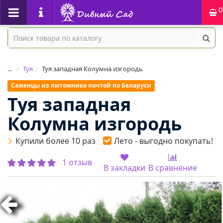
0
...
Туя
Туя западная Колумна изгородь
Саженцы из питомника почтой по Беларуси
Туя западная
Колумна изгородь
Купили более 10 раз
Лето - выгодно покупать!
1 отзыв
В закладки
В сравнение