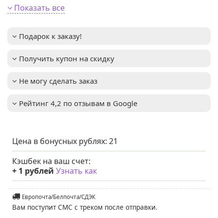
Форма хвои
:
Колоновидная
Показать все
Высота взрослого
3–5м
растения
:
Подарок к заказу!
Зимостойкость
:
до -31°C (зона USDA 4)
Освещенность
:
Солнце + Полутень
Получить купон на скидку
Цвет хвои/листа
:
ярко-зеленый
Вид
:
Западная
Не могу сделать заказ
Благодаря
Примечание
:
компактной и узкой
Рейтинг 4,2 по отзывам в Google
форме, она также
может быть
использована для
узких садов и
ландшафтных
Цена в бонусных рублях:
21
композиций
Мы предлагаем
Услуга
Кэшбек на ваш счет:
:
услуги по уходу за
+
1
рублей
Узнать как
вашим садом. Запись
доступна. Если у вас
остались вопросы,
Европочта/Белпочта/СДЭК
пожалуйста,
Вам поступит СМС с треком после отправки.
свяжитесь с нами для
получения