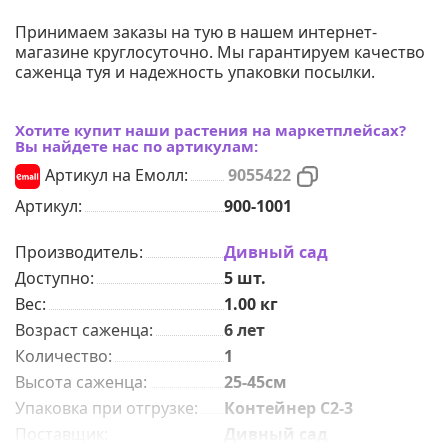
Принимаем заказы на тую в нашем интернет-
магазине круглосуточно. Мы гарантируем качество
саженца туя и надежность упаковки посылки.
Хотите купит наши растения на маркетплейсах?
Вы найдете нас по артикулам:
Артикул на Емолл:
9055422
Артикул:
900-1001
Производитель:
Дивный сад
Доступно:
5
шт.
Вес:
1.00
кг
Возраст саженца
:
6 лет
Количeствo
:
1
Высота саженца
:
25-45см
Упаковка при отгрузке
:
Контейнер С2-3
Поставщик
:
Дивный сад