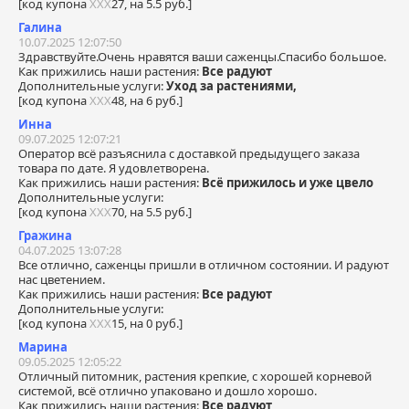
[код купона
ХХХ
27, на 5.5 руб.]
Галина
10.07.2025 12:07:50
Здравствуйте.Очень нравятся ваши саженцы.Спасибо большое.
Как прижились наши растения:
Все радуют
Дополнительные услуги:
Уход за растениями,
[код купона
ХХХ
48, на 6 руб.]
Инна
09.07.2025 12:07:21
Оператор всё разъяснила с доставкой предыдущего заказа
товара по дате. Я удовлетворена.
Как прижились наши растения:
Всё прижилось и уже цвело
Дополнительные услуги:
[код купона
ХХХ
70, на 5.5 руб.]
Гражина
04.07.2025 13:07:28
Все отлично, саженцы пришли в отличном состоянии. И радуют
нас цветением.
Как прижились наши растения:
Все радуют
Дополнительные услуги:
[код купона
ХХХ
15, на 0 руб.]
Марина
09.05.2025 12:05:22
Отличный питомник, растения крепкие, с хорошей корневой
системой, всё отлично упаковано и дошло хорошо.
Как прижились наши растения:
Все радуют