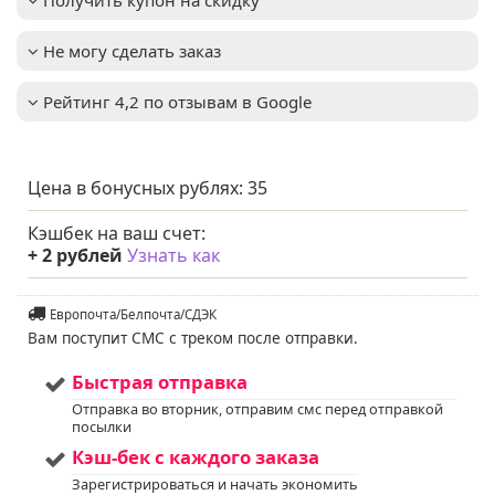
особенно в первые
годы после посадки
Не могу сделать заказ
Освещенность
:
Солнце + Полутень
Цвет хвои/листа
:
темно-зеленый
Рейтинг 4,2 по отзывам в Google
Вид
:
Складчатая
вертикально
Примечание
:
растущий сорт с
плотной, узкой
Цена в бонусных рублях:
35
кроной и
насыщенной зеленой
хвоей.
Кэшбек на ваш счет:
Мы предлагаем
+
2
рублей
Узнать как
Услуга
:
услуги по уходу за
вашим садом. Запись
доступна. Если у вас
Европочта/Белпочта/СДЭК
остались вопросы,
Вам поступит СМС с треком после отправки.
пожалуйста,
свяжитесь с нами для
Быстрая отправка
получения
дополнительной
Отправка во вторник, отправим смс перед отправкой
информации.
посылки
Напишите нам в Viber
Кэш-бек с каждого заказа
или WhatsApp
+375298412160
Зарегистрироваться и начать экономить