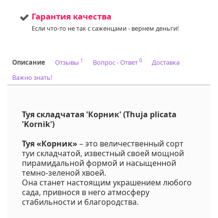
Код на питомнике:
67,70
Гарантия качества
Если что-то не так с саженцами - вернем деньги!
1
0
Описание
Отзывы
Вопрос - Ответ
Доставка
Важно знать!
Туя складчатая 'Корник' (Thuja plicata
'Kornik')
Туя «Корник»
– это величественный сорт
туи складчатой, известный своей мощной
пирамидальной формой и насыщенной
темно-зеленой хвоей.
Она станет настоящим украшением любого
сада, привнося в него атмосферу
стабильности и благородства.