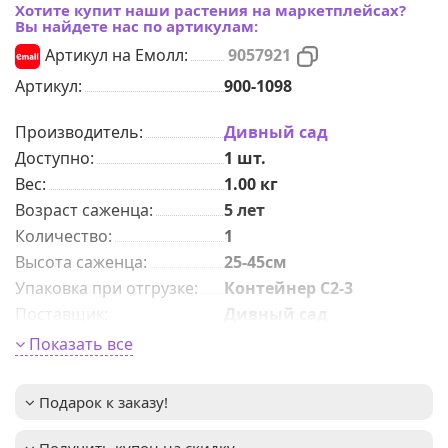
Хотите купит наши растения на маркетплейсах?
Вы найдете нас по артикулам:
Артикул на Емолл:
9057921
Артикул:
900-1098
Производитель:
Дивный сад
Доступно:
1
шт.
Вес:
1.00
кг
Возраст саженца
:
5 лет
Количeствo
:
1
Высота саженца
:
25-45см
Упаковка при отгрузке
:
Контейнер С2-3
Поставщик
:
Дивный сад
Форма хвои
:
Колоновидная
Показать все
Высота взрослого
4–6м
растения
:
Подарок к заказу!
Зимостойкость
:
до -31°C (зона USDA 4)
регулярный полив,
Важное описание
:
Получить купон на скидку