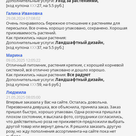
Дополнительные услуги:
Уход за растениями,
[код купона
ХХХ
27, на 5.5 руб.]
Галина Ивановна
29.08.2024 07:08:02
Очень понравилось бережное отношение к растениям для
пересылки. Все очень хорошо упаковано, сохранено. Хорошая
приживаемость растений.
Как прижились наши растения:
Дополнительные услуги:
Ландшафтный дизайн,
[код купона
ХХХ
37, на 5.5 руб.]
Марина
09.05.2025 12:05:22
Отличный питомник, растения крепкие, с хорошей корневой
системой, всё отлично упаковано и дошло хорошо.
Как прижились наши растения:
Все радуют
Дополнительные услуги:
Ландшафтный дизайн,
[код купона
ХХХ
59, на 6 руб.]
Людмила
21.05.2025 08:05:00
Впервые заказала у Вас на сайте. Осталась довольна.
Перезвонила девушка, все объяснила, приняла заказ. Заказ
пришел быстро, хорошо упакован. Одна розочка пришла в
плохом состоянии, я выслала фото, сотрудники согласились,
что действительно роза не приживется-предложили выбрать
другой товар или вернут деньги. Я решила заказать другую
розу, но жду пополнения ассортимента-на сайте пока нет
выбора.