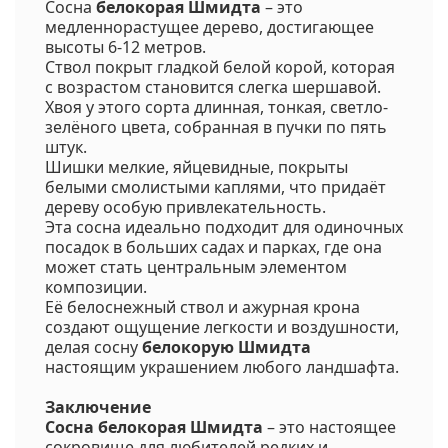
Сосна
белокорая Шмидта
– это
медленнорастущее дерево, достигающее
высоты 6-12 метров.
Ствол покрыт гладкой белой корой, которая
с возрастом становится слегка шершавой.
Хвоя у этого сорта длинная, тонкая, светло-
зелёного цвета, собранная в пучки по пять
штук.
Шишки мелкие, яйцевидные, покрыты
белыми смолистыми каплями, что придаёт
дереву особую привлекательность.
Эта сосна идеально подходит для одиночных
посадок в больших садах и парках, где она
может стать центральным элементом
композиции.
Её белоснежный ствол и ажурная крона
создают ощущение легкости и воздушности,
делая сосну
белокорую Шмидта
настоящим украшением любого ландшафта.
Заключение
Сосна белокорая Шмидта
– это настоящее
сокровище для любителей редких и