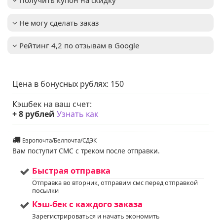
Освещенность
:
Солнце + Полутень
темно-зеленая, с
Цвет хвои/листа
:
Не могу сделать заказ
голубоватым
оттенком
Рейтинг 4,2 по отзывам в Google
Вид
:
белокорая
Изюминка сорта:
Примечание
:
декоративная
белоснежная кора,
Цена в бонусных рублях:
150
которая особенно
эффектна зимой
Кэшбек на ваш счет:
Мы предлагаем
Услуга
:
услуги по уходу за
+
8
рублей
Узнать как
вашим садом. Запись
доступна. Если у вас
остались вопросы,
Европочта/Белпочта/СДЭК
пожалуйста,
Вам поступит СМС с треком после отправки.
свяжитесь с нами для
получения
Быстрая отправка
дополнительной
информации.
Отправка во вторник, отправим смс перед отправкой
Напишите нам в Viber
посылки
или WhatsApp
Кэш-бек с каждого заказа
+375298412160
Зарегистрироваться и начать экономить
Код на питомнике:
57