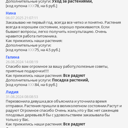
Дополнительные услуги:
Уход за растениями,
[код купона
ХХХ
78, на 6 руб.]
Нина
06.07.2025 21:07:11
Заказываю не первый год, всегда все четко и понятно. Растения
всегда в хорошем состоянии, хорошо приживаются. Если
бывают вопросы, легко получить консультацию. Очень
нравится работа питомника.
Как прижились наши растения:
Дополнительные услуги:
[код купона
ХХХ
75, на 4.5 руб.]
Галина
26.08.2024 14:08:19
Спасибо вам огромное за вашу работу,полезные советы,
приятные подарочки!!!!
Как прижились наши растения:
Все радуют
Дополнительные услуги:
Посадка растений,
[код купона
ХХХ
84, на 6 руб.]
Лидия
31.08.2024 08:08:53
Перезвонила девушка,все объяснила и уточнила время
отправки. Растения пришли в великолепном состоянии.Растут и
радуют Огромное спасибо Очень жаль,что у Вас нет саженцев
плодовых деревьев.Я бы с удовольствием заказывала бы
только у Вас.
Как прижились наши растения:
Все радуют