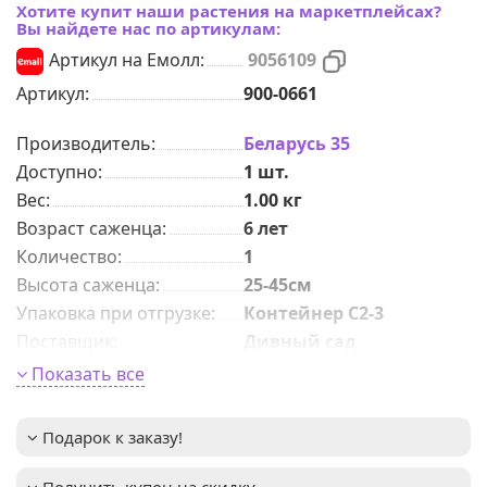
Хотите купит наши растения на маркетплейсах?
Вы найдете нас по артикулам:
Артикул на Емолл:
9056109
Артикул:
900-0661
Производитель:
Беларусь 35
Доступно:
1
шт.
Вес:
1.00
кг
Возраст саженца
:
6 лет
Количeствo
:
1
Высота саженца
:
25-45см
Упаковка при отгрузке
:
Контейнер С2-3
Поставщик
:
Дивный сад
Форма хвои
:
Подушковидная
Показать все
Высота взрослого
1,5-2м
растения
:
Подарок к заказу!
Зимостойкость
:
до -31°C (зона USDA 4)
Важное описание
:
медленнорастущая
Получить купон на скидку