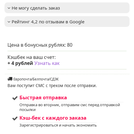
может расти и в
полутени. В тени цвет
Не могу сделать заказ
хвои может
становиться менее
насыщенным
Рейтинг 4,2 по отзывам в Google
Освещенность
:
Солнце + Полутень
Цвет хвои/листа
:
Светло-зеленый
Вид
:
Обыкновенный
Цена в бонусных рублях:
80
Мы предлагаем
Услуга
:
услуги по уходу за
Кэшбек на ваш счет:
вашим садом. Запись
+
4
рублей
Узнать как
доступна. Если у вас
остались вопросы,
пожалуйста,
Европочта/Белпочта/СДЭК
свяжитесь с нами для
Вам поступит СМС с треком после отправки.
получения
дополнительной
информации.
Быстрая отправка
Напишите нам в Viber
Отправка во вторник, отправим смс перед отправкой
или WhatsApp
посылки
+375298412160
Кэш-бек с каждого заказа
Код на питомнике:
55
Зарегистрироваться и начать экономить