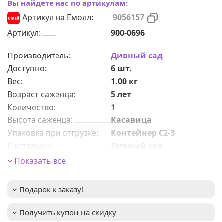
Вы найдете нас по артикулам:
Артикул на Емолл:
9056157
Артикул:
900-0696
Производитель:
Дивный сад
Доступно:
6
шт.
Вес:
1.00
кг
Возраст саженца
:
5 лет
Количeствo
:
1
Высота саженца
:
Касавица
Упаковка при отгрузке
:
Контейнер С2-3
Поставщик
:
Дивный сад
Форма хвои
:
Пирамидальная
Показать все
Высота взрослого
2-4м
растения
:
Подарок к заказу!
Зимостойкость
:
до -31°C (зона USDA 4)
Предпочитает
Важное описание
:
Получить купон на скидку
солнечные места, но