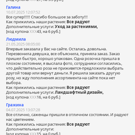
Галина
10.07.2025 12:07:52
Все супер!!!!! Спасибо большое за заботу!!!
Как прижились наши растения:
Все радуют
Дополнительные услуги:
Уход за растениями,
[код купона
ХХХ
43, на 6 руб.]
Людмила
21.05.2025 08:05:00
Впервые заказала у Вас на сайте. Осталась довольна.
Перезвонила девушка, все объяснила, приняла заказ. Заказ
пришел быстро, хорошо упакован. Одна розочка пришла в
плохом состоянии, я выслала фото, сотрудники согласились,
что действительно роза не приживется-предложили выбрать
другой товар или вернут деньги. Я решила заказать другую
розу, но жду пополнения ассортимента-на сайте пока нет
выбора.
Как прижились наши растения:
Все радуют
Дополнительные услуги:
Ландшафтный дизайн,
[код купона
ХХХ
16, на 6 руб.]
Гражина
04.07.2025 13:07:28
Все отлично, саженцы пришли в отличном состоянии. И радуют
нас цветением.
Как прижились наши растения:
Все радуют
Дополнительные услуги:
[код купона
ХХХ
15, на 0 руб.]