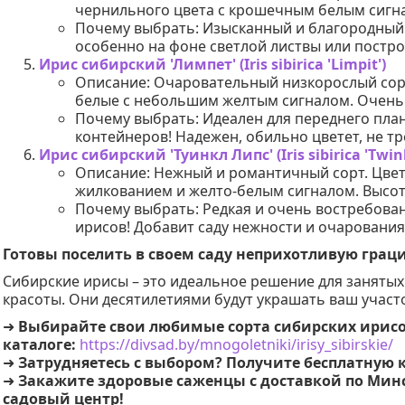
чернильного цвета с крошечным белым сигнал
Почему выбрать: Изысканный и благородный.
особенно на фоне светлой листвы или постро
Ирис сибирский 'Лимпет' (Iris sibirica 'Limpit')
Описание: Очаровательный низкорослый сорт 
белые с небольшим желтым сигналом. Очень
Почему выбрать: Идеален для переднего пла
контейнеров! Надежен, обильно цветет, не тр
Ирис сибирский 'Туинкл Липс' (Iris sibirica 'Twink
Описание: Нежный и романтичный сорт. Цвет
жилкованием и желто-белым сигналом. Высота
Почему выбрать: Редкая и очень востребован
ирисов! Добавит саду нежности и очарования
Готовы поселить в своем саду неприхотливую грац
Сибирские ирисы – это идеальное решение для занятых
красоты. Они десятилетиями будут украшать ваш участо
➜
Выбирайте свои любимые сорта сибирских ирисо
каталоге:
https://divsad.by/mnogoletniki/irisy_sibirskie/
➜
Затрудняетесь с выбором? Получите бесплатную
➜
Закажите здоровые саженцы с доставкой по Минс
садовый центр!