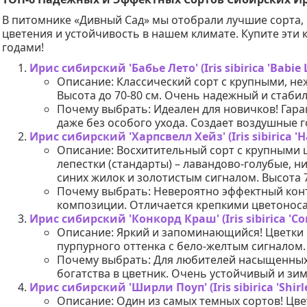
В питомнике «Дивный Сад» мы отобрали лучшие сорта,
цветения и устойчивость в нашем климате. Купите эти
годами!
Ирис сибирский 'Бабье Лето' (Iris sibirica 'Babie L
Описание: Классический сорт с крупными, н
Высота до 70-80 см. Очень надежный и стаби
Почему выбрать: Идеален для новичков! Гар
даже без особого ухода. Создает воздушные г
Ирис сибирский 'Харпсвелл Хейз' (Iris sibirica 'H
Описание: Восхитительный сорт с крупными 
лепестки (стандарты) – лавандово-голубые, н
синих жилок и золотистым сигналом. Высота 7
Почему выбрать: Невероятно эффектный кон
композиции. Отличается крепкими цветонос
Ирис сибирский 'Конкорд Краш' (Iris sibirica 'Co
Описание: Яркий и запоминающийся! Цветки
пурпурного оттенка с бело-желтым сигналом.
Почему выбрать: Для любителей насыщенных,
богатства в цветник. Очень устойчивый и зим
Ирис сибирский 'Ширли Поуп' (Iris sibirica 'Shirl
Описание: Один из самых темных сортов! Цве