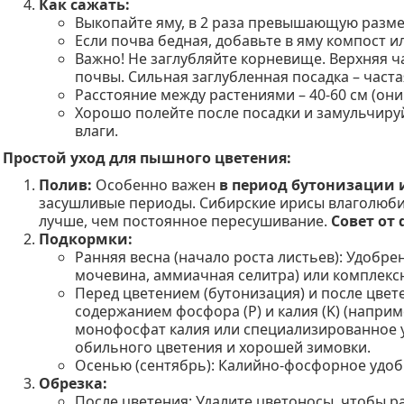
Как сажать:
Выкопайте яму, в 2 раза превышающую разме
Если почва бедная, добавьте в яму компост 
Важно! Не заглубляйте корневище. Верхняя 
почвы. Сильная заглубленная посадка – часта
Расстояние между растениями – 40-60 см (они
Хорошо полейте после посадки и замульчируй
влаги.
Простой уход для пышного цветения:
Полив:
Особенно важен
в период бутонизации 
засушливые периоды. Сибирские ирисы влаголюби
лучше, чем постоянное пересушивание.
Совет от 
Подкормки:
Ранняя весна (начало роста листьев): Удобре
мочевина, аммиачная селитра) или комплексно
Перед цветением (бутонизация) и после цве
содержанием фосфора (P) и калия (K) (наприм
монофосфат калия или специализированное у
обильного цветения и хорошей зимовки.
Осенью (сентябрь): Калийно-фосфорное удоб
Обрезка:
После цветения: Удалите цветоносы, чтобы ра