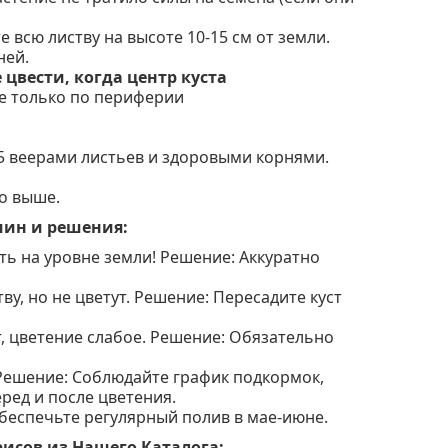
всю листву на высоте 10-15 см от земли.
ней.
цвести, когда центр куста
ие только по периферии
!
3-5 веерами листьев и здоровыми корнями.
но выше.
чин и решения:
ь на уровне земли! Решение: Аккуратно
у, но не цветут. Решение: Пересадите куст
, цветение слабое. Решение: Обязательно
 Решение: Соблюдайте график подкормок,
ред и после цветения.
Обеспечьте регулярный полив в мае-июне.
исов из Нашего Каталога: