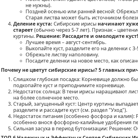
не нужны).
Поздней осенью или ранней весной: Обрежьте 
Старая листва может быть источником болез
Деление куста:
Сибирские ирисы
начинают хуже 
стареет
(обычно через 5-7 лет). Признак – цветен
куртины.
Решение:
Рассадите и омолодите куст
Лучшее время – август-сентябрь.
Выкопайте куст, разделите его на деленки с 
Обрежьте листву наполовину.
Посадите деленки на новое место, как описа
Почему не цветут сибирские ирисы? 5 главных при
Слишком глубокая посадка: Корневище должно быт
подкопайте куст и приподнимите корневище.
Недостаток солнца: В тени ирисы наращивают листв
на более солнечное место.
Старый, загущенный куст: Центр куртины выпадает
разделите и рассадите куст (см. раздел "Уход").
Недостаток питания (особенно фосфора и калия):
особенно внося фосфорно-калийные удобрения пе
Сильная засуха в период бутонизации: Решение: 
ТОП-6 Надежных и Эффектных Сортов Сибирских Ир