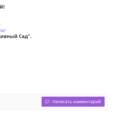
й!
е
ie/
Дивный Сад"
.
Написать комментарий