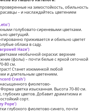
 проверенные на зимостойкость, обильность
 красавцы – и наслаждайтесь цветением
eto')
ежными голубовато-сиреневыми цветками.
льно цветущий.
антированно приживается и обильно цветет
олубые облака в саду.
arpswell Haze')
цветками необычной окраски: верхние
ижние (фолы) – почти белые с яркой сеточкой
0-80 см.
траст! Станет изюминкой любой
ами и длительным цветением.
ncord Crash')
 насыщенного фиолетово-
 Форма цветка изысканная. Высота 70-80 см.
 глубоких цветов. Добавит драматизма и
остойкий сорт.
ey Pope')
тки глубокого фиолетово-синего, почти