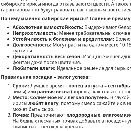
сибирские ирисы иногда отказываются цвести. А также
гарантированно будут радовать вас пышным цветение
Почему именно сибирские ирисы? Главные преиму
Абсолютная зимостойкость:
Выдерживают белор
Неприхотливость:
Менее требовательны к почве 
Устойчивость к болезням и вредителям:
Болеют
Долговечность:
Могут расти на одном месте 10-1
куртины.
Декоративность весь сезон:
Изящные мечевидны
фонтан даже после цветения.
Любители влаги:
Идеальное решение для сырых у
Правильная посадка – залог успеха:
Сроки:
Лучшее время –
конец августа – сентябрь
зимы) или
ранняя весна
(апрель), как только отта
Место:
Солнечное
или
легкая полутень
. В глухо
ирисы
любят влагу
, поэтому смело сажайте их в 
может быть сыро.
Почва:
Предпочитают
плодородные, влагоемки
На бедных песчаных почвах добавьте в посадочну
глинистых – песок для дренажа.