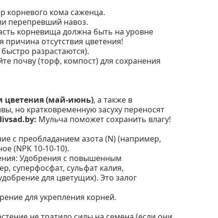
р корневого кома саженца.
или перепревший навоз.
часть корневища должна быть на уровне
я причина отсутствия цветения!
 быстро разрастаются).
те почву (торф, компост) для сохранения
и цветения (май-июнь)
, а также в
вы, но кратковременную засуху переносят
divsad.by:
Мульча поможет сохранить влагу!
ние с преобладанием азота (N) (например,
е (NPK 10-10-10).
тения: Удобрения с повышенным
ер, суперфосфат, сульфат калия,
добрение для цветущих). Это залог
рение для укрепления корней.
стение не тратило силы на семена (если они