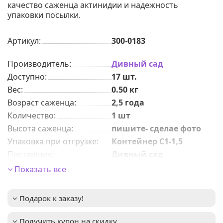
качество саженца актинидии и надежность
упаковки посылки.
Артикул:
300-0183
Производитель:
Дивный сад
Доступно:
17
шт.
Вес:
0.50
кг
Возраст саженца
:
2,5 года
Количeствo
:
1 шт
Высота саженца
:
пишите- сделае фото
Упаковка при отгрузке
:
Контейнер С1-1,5
Поставщик
:
Дивный сад
Период цветения
:
май-июнь
Показать все
Период созревания
:
август-сентябрь
Размер ягоды
:
до 5 см в длину
Подарок к заказу!
Урожайность
:
10-15 кг
с приятным кисло-
Вкус ягоды
:
Получить купон на скидку