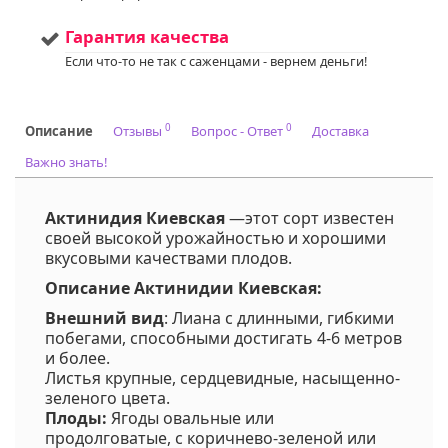
Мы предлагаем
Услуга
:
услуги по уходу за
Гарантия качества
вашим садом. Запись
Если что-то не так с саженцами - вернем деньги!
доступна. Если у вас
остались вопросы,
пожалуйста,
свяжитесь с нами для
получения
0
0
Описание
Отзывы
Вопрос - Ответ
Доставка
дополнительной
Важно знать!
информации.
Напишите нам в Viber
или WhatsApp
+375298412160
Актинидия Киевская
—этот сорт известен
своей высокой урожайностью и хорошими
Код на питомнике:
63
вкусовыми качествами плодов.
Описание Актинидии Киевская:
Внешний вид
: Лиана с длинными, гибкими
побегами, способными достигать 4-6 метров
и более.
Листья крупные, сердцевидные, насыщенно-
зеленого цвета.
Плоды:
Ягоды овальные или
продолговатые, с коричнево-зеленой или