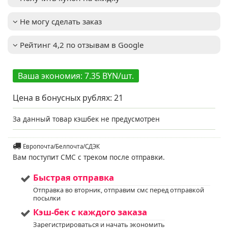
сладким вкусом
Высота взрослого
4-8м
Не могу сделать заказ
растения
:
Зимостойкость
:
до -31°C (зона USDA 4)
Рейтинг 4,2 по отзывам в Google
Требует опылителей
Важное описание
:
для получения
максимального
Ваша экономия: 7.35 BYN/шт.
урожая
Освещенность
:
Солнце + Полутень
Цена в бонусных рублях:
21
Устойчивость к
Примечание
:
болезням и
вредителям: средняя
За данный товар кэшбек не предусмотрен
устойчивость к
основным
заболеваниям
Европочта/Белпочта/СДЭК
голубики, таким как
Вам поступит СМС с треком после отправки.
мучнистая роса и
корневая гниль. Для
Быстрая отправка
предотвращения
заболеваний
Отправка во вторник, отправим смс перед отправкой
рекомендуется
посылки
проводить
Кэш-бек с каждого заказа
профилактические
обработки.
Зарегистрироваться и начать экономить